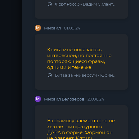
Форт Росс 3 - Вадим Силантьев
М
Михаил
01.09.24
Книга мне показалась
интересной, но постоянно
повторяющиеся фразы,
одними и теме же
Битва за универсум - Юрий Тарарев, Александр Тарарев
М
Михаил Белозеров
29.06.24
Варламову элементарно не
хватает литературного
ДАРА в форме. Формой он
не владеет. К тому