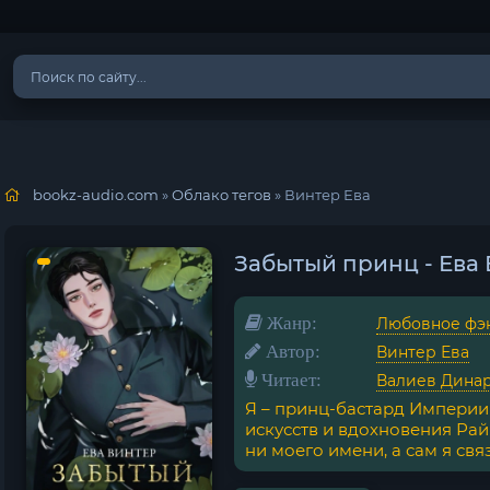
bookz-audio.com
»
Облако тегов
» Винтер Ева
Забытый принц - Ева
Жанр:
Любовное фэ
Автор:
Винтер Ева
Читает:
Валиев Дина
Я – принц-бастард Империи
искусств и вдохновения Рай
ни моего имени, а сам я связ