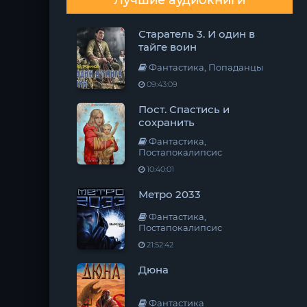
Лучшие аудиокниги
Старатель 3. И один в
тайге воин
Фантастика, Попаданцы
09:43:09
Пост. Спастись и
сохранить
Фантастика,
Постапокалипсис
10:40:01
Метро 2033
Фантастика,
Постапокалипсис
21:52:42
Дюна
Фантастика