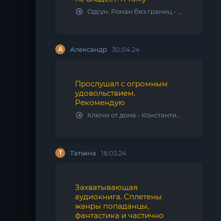
Одсун. Роман без границ - Алексей Варламов
А
Александр
30.04.24
Прослушал с огромным
удовольствием.
Рекомендую
Ключи от дома - Константин Калбазов
Т
Татьяна
18.03.24
Захватывающая
аудиокнига. Сплетены
жанры попаданцы,
фантастика и частично