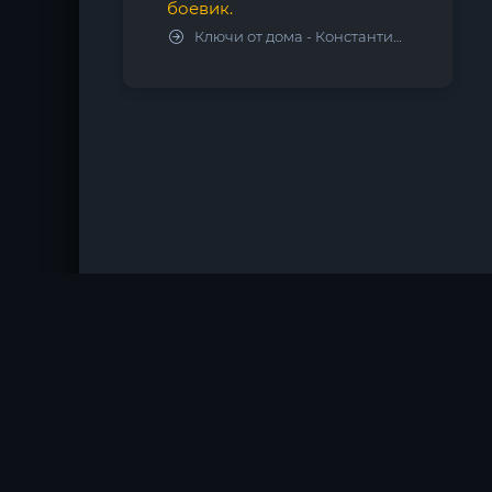
боевик.
Ключи от дома - Константин Калбазов