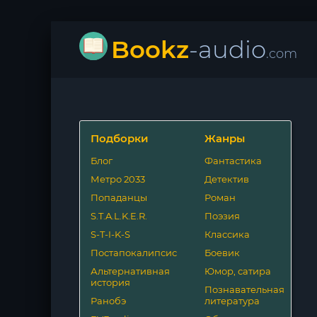
Bookz
-audio
.com
Подборки
Жанры
Блог
Фантастика
Метро 2033
Детектив
Попаданцы
Роман
S.T.A.L.K.E.R.
Поэзия
S-T-I-K-S
Классика
Постапокалипсис
Боевик
Альтернативная
Юмор, сатира
история
Познавательная
Ранобэ
литература