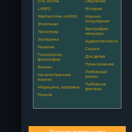
EVE online
Обучение
LitRPG
История
Warhammer-40000
Научно-
популярное
Этногенез
Биографии,
Технотьма
мемуары
Эзотерика
Аудиоспектакль
Религия
Сказки
Психология,
Для детей
философия
Приключения
Бизнес
Любовный
На иностранных
роман
языках
Любовное
Медицина, здоровье
фэнтези
Разное