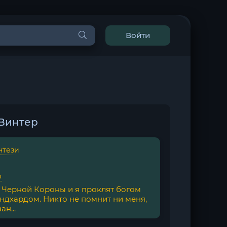
Войти
 Винтер
нтези
р
 Черной Короны и я проклят богом
ндхардом. Никто не помнит ни меня,
ан...