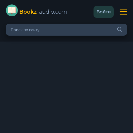
Bookz
-audio
.com
Войти