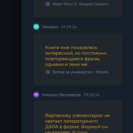
Форт Росс 3 - Вадим Силантьев
М
Михаил
01.09.24
Книга мне показалась
интересной, но постоянно
повторяющиеся фразы,
одними и теме же
Битва за универсум - Юрий Тарарев, Александр Тарарев
М
Михаил Белозеров
29.06.24
Варламову элементарно не
хватает литературного
ДАРА в форме. Формой он
не владеет. К тому