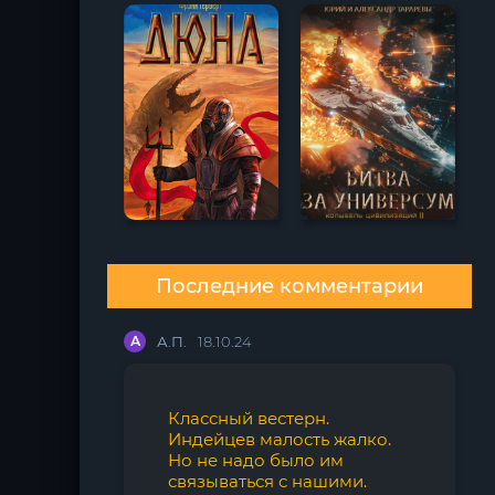
Последние комментарии
А
А.П.
18.10.24
Классный вестерн.
Индейцев малость жалко.
Но не надо было им
связываться с нашими.