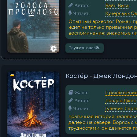
Автор:
Вайн Вита
Читает:
Кучерявых Ол
Опытный археолог Роман пр
ждет не только привычная р
воспоминания: знакомые лиц
Слушать онлайн
Костёр - Джек Лондо
Жанр:
Приключени
Автор:
Лондон Джек
Читает:
Гулевич Серг
Трагичная история человек
далеко на севере. Борясь 
трудностями, он движется по