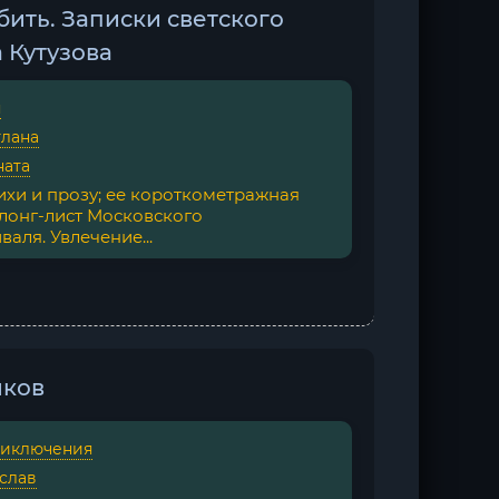
бить. Записки светского
 Кутузова
я
тлана
ната
ихи и прозу; ее короткометражная
 лонг-лист Московского
ля. Увлечение...
шков
иключения
слав