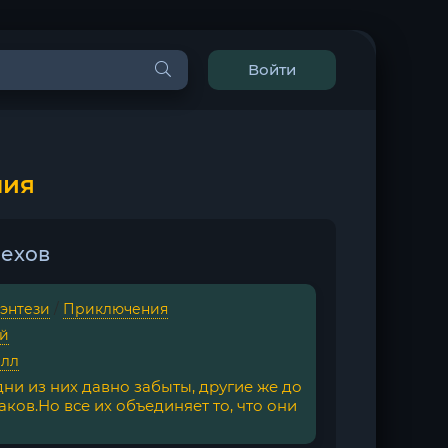
Войти
ния
Пехов
фэнтези
/
Приключения
ей
илл
дни из них давно забыты, другие же до
ков.Но все их объединяет то, что они