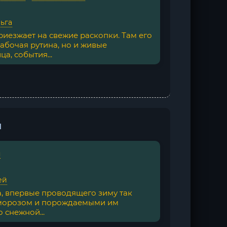
ьга
иезжает на свежие раскопки. Там его
абочая рутина, но и живые
а, события...
н
я
ей
а, впервые проводящего зиму так
с морозом и порождаемыми им
 снежной...