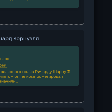
нард Корнуэлл
я
рнард
рей
стрелкового полка Ричарду Шарпу 31
 опытом он не компрометировал
начили...