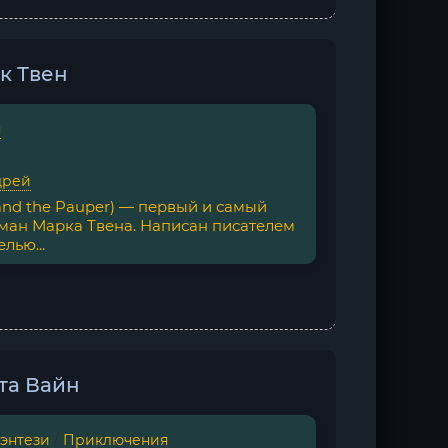
к Твен
я
дрей
and the Pauper) — первый и самый
ман Марка Твена. Написан писателем
лью...
та Вайн
фэнтези
/
Приключения