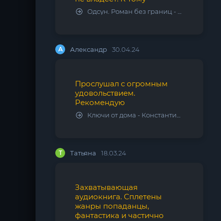
Одсун. Роман без границ - Алексей Варламов
А
Александр
30.04.24
Прослушал с огромным
удовольствием.
Рекомендую
Ключи от дома - Константин Калбазов
Т
Татьяна
18.03.24
Захватывающая
аудиокнига. Сплетены
жанры попаданцы,
фантастика и частично