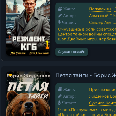
Жанр:
Попаданцы
/
Автор:
Алмазный Пё
Читает:
Сандер Алекс
Очнувшись в роли советског
центре тайной войны спецсл
шаг. Двойные игры, вербовка,
Слушать онлайн
Петля тайги - Борис
Жанр:
Приключени
Автор:
Жиденков Бо
Читает:
Суханов Конс
1 частьПогружаемся в мир д
«Петля тайги» — книга Бори