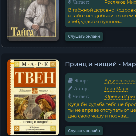
Читает:
Росляков Ми
В таёжной деревне Кедровк
в тайге нет добычи, то всем
хлеб, удастся пушной...
Слушать онлайн
Принц и нищий - Мар
Жанр:
Аудиоспектак
Автор:
Твен Марк
Читает:
Юревич Ири
Куда бы судьба тебя не брос
ты не вправе отступать от ц
дна свою чашу и познав...
Слушать онлайн