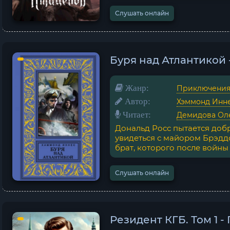
Слушать онлайн
Буря над Атлантикой
Жанр:
Приключени
Автор:
Хэммонд Инн
Читает:
Демидова Ол
Дональд Росс пытается добр
увидеться с майором Брэддо
брат, которого после войны с
Слушать онлайн
Резидент КГБ. Том 1 