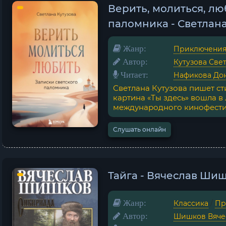
Верить, молиться, лю
паломника - Светлана
Жанр:
Приключени
Автор:
Кутузова Све
Читает:
Нафикова До
Светлана Кутузова пишет ст
картина «Ты здесь» вошла в
международного кинофестива
Слушать онлайн
Тайга - Вячеслав Ши
Жанр:
Классика
/
Пр
Автор:
Шишков Вяче