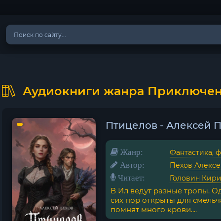
Аудиокниги жанра Приключе
Птицелов - Алексей 
Жанр:
Фантастика, 
Автор:
Пехов Алекс
Читает:
Головин Кир
В Ил ведут разные тропы. О
сих пор открыты для смельча
помнят много крови....