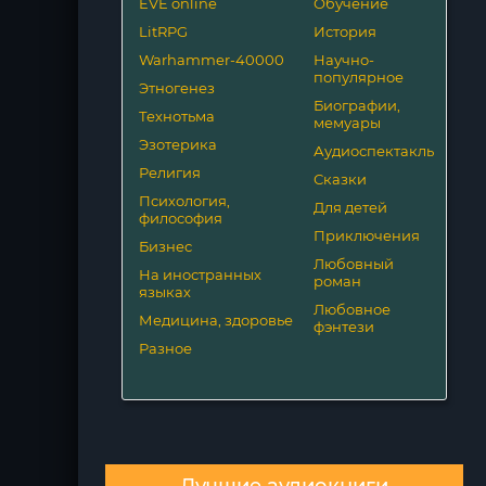
EVE online
Обучение
LitRPG
История
Warhammer-40000
Научно-
популярное
Этногенез
Биографии,
Технотьма
мемуары
Эзотерика
Аудиоспектакль
Религия
Сказки
Психология,
Для детей
философия
Приключения
Бизнес
Любовный
На иностранных
роман
языках
Любовное
Медицина, здоровье
фэнтези
Разное