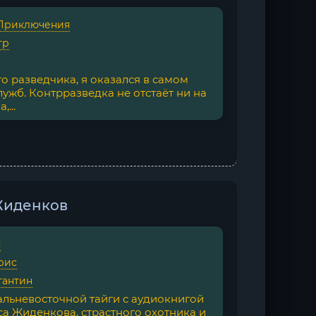
Приключения
тр
о разведчика, я оказался в самом
ужб. Контрразведка не отстаёт ни на
...
 Жиденков
я
рис
тантин
альневосточной тайги с аудиокнигой
са Жиденкова, страстного охотника и