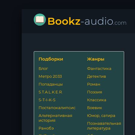
Bookz
-audio
.com
Подборки
Жанры
Блог
Фантастика
Метро 2033
Детектив
Попаданцы
Роман
S.T.A.L.K.E.R.
Поэзия
S-T-I-K-S
Классика
Постапокалипсис
Боевик
Альтернативная
Юмор, сатира
история
Познавательная
Ранобэ
литература