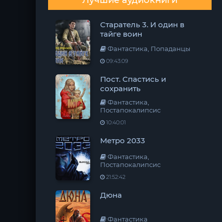
Лучшие аудиокниги
Старатель 3. И один в
тайге воин
Фантастика, Попаданцы
09:43:09
Пост. Спастись и
сохранить
Фантастика,
Постапокалипсис
10:40:01
Метро 2033
Фантастика,
Постапокалипсис
21:52:42
Дюна
Фантастика