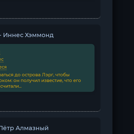
 - Иннес Хэммонд
я
ес
еся
аться до острова Лэрг, чтобы
ком: он получил известие, что его
читали...
- Пётр Алмазный