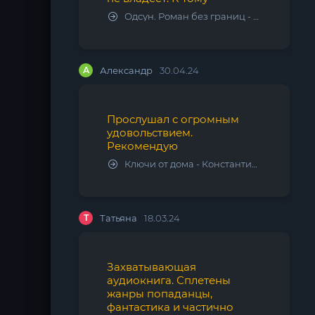
Одсун. Роман без границ - Алексей Варламов
А
Александр
30.04.24
Прослушал с огромным
удовольствием.
Рекомендую
Ключи от дома - Константин Калбазов
Т
Татьяна
18.03.24
Захватывающая
аудиокнига. Сплетены
жанры попаданцы,
фантастика и частично