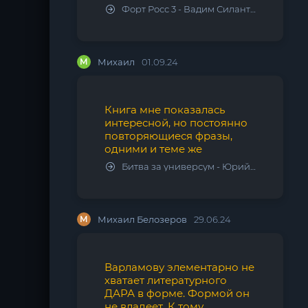
Форт Росс 3 - Вадим Силантьев
М
Михаил
01.09.24
Книга мне показалась
интересной, но постоянно
повторяющиеся фразы,
одними и теме же
Битва за универсум - Юрий Тарарев, Александр Тарарев
М
Михаил Белозеров
29.06.24
Варламову элементарно не
хватает литературного
ДАРА в форме. Формой он
не владеет. К тому