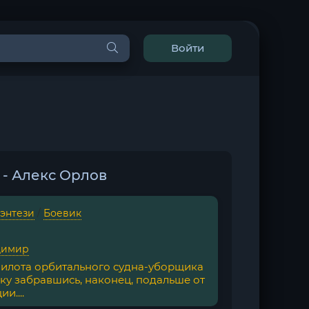
Войти
 - Алекс Орлов
фэнтези
/
Боевик
димир
илота орбитального судна-уборщика
ку забравшись, наконец, подальше от
и....