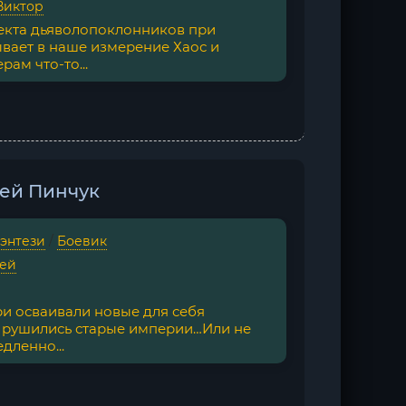
Виктор
 секта дьяволопоклонников при
вает в наше измерение Хаос и
ам что-то...
сей Пинчук
фэнтези
/
Боевик
сей
ри осваивали новые для себя
м рушились старые империи…Или не
дленно...