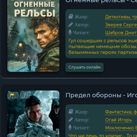
Огненные рельсы - С
Жанр:
Детективы, т
Автор:
Зверев Серг
Читает:
Шабров Дми
Гул сошедших с рельсов эше
пылающие немецкие обозы.
безымянных героях партизан
Слушать онлайн
Предел обороны - Иг
Жанр:
Фантастика, 
Автор:
Огай Игорь
Читает:
Моключенко 
Что ни день, то кризис… То