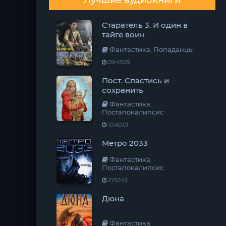
Лучшие аудиокниги
Старатель 3. И один в
тайге воин
Фантастика, Попаданцы
09:43:09
Пост. Спастись и
сохранить
Фантастика,
Постапокалипсис
10:40:01
Метро 2033
Фантастика,
Постапокалипсис
21:52:42
Дюна
Фантастика