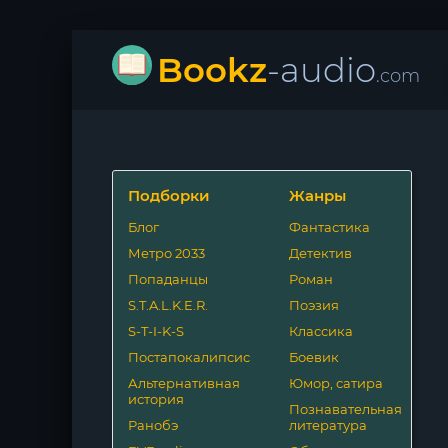
Bookz
-audio
.com
Подборки
Жанры
Блог
Фантастика
Метро 2033
Детектив
Попаданцы
Роман
S.T.A.L.K.E.R.
Поэзия
S-T-I-K-S
Классика
Постапокалипсис
Боевик
Альтернативная
Юмор, сатира
история
Познавательная
Ранобэ
литература