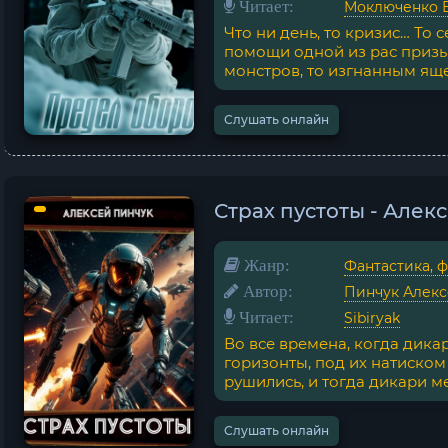
Читает:
Моключенко 
Что ни день, то кризис… То
помощи одной из рас призы
монстров, то изгнанным ящер
Слушать онлайн
Страх пустоты - Алек
Жанр:
Фантастика, 
Автор:
Пинчук Алек
Читает:
Sibiryak
Во все времена, когда дика
горизонты, под их натиско
рушились, и тогда дикари ме
Слушать онлайн