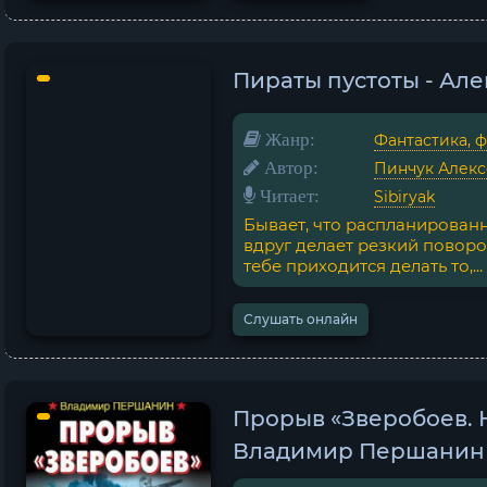
Пираты пустоты - Ал
Жанр:
Фантастика, 
Автор:
Пинчук Алек
Читает:
Sibiryak
Бывает, что распланированн
вдруг делает резкий поворот
тебе приходится делать то,...
Слушать онлайн
Прорыв «Зверобоев. Н
Владимир Першанин