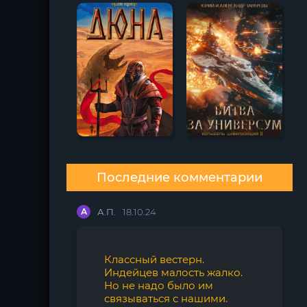
Последние комментарии
А
А.П.
18.10.24
Классный вестерн.
Индейцев малость жалко.
Но не надо было им
связываться с нашими.