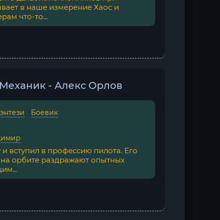
вает в наше измерение Хаос и
ам что-то...
. Механик - Алекс Орлов
фэнтези
/
Боевик
димир
и вступил в профессию пилота. Его
 на орбите раздражают опытных
им...