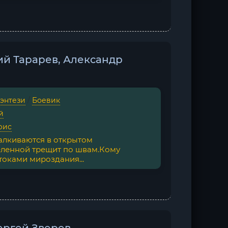
й Тарарев, Александр
фэнтези
/
Боевик
й
рис
талкиваются в открытом
еленной трещит по швам.Кому
токами мироздания...