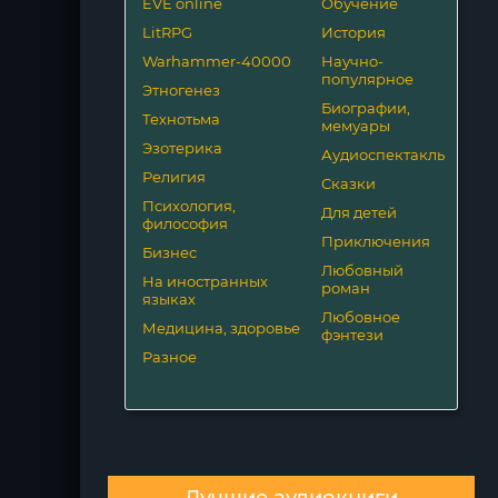
EVE online
Обучение
LitRPG
История
Warhammer-40000
Научно-
популярное
Этногенез
Биографии,
Технотьма
мемуары
Эзотерика
Аудиоспектакль
Религия
Сказки
Психология,
Для детей
философия
Приключения
Бизнес
Любовный
На иностранных
роман
языках
Любовное
Медицина, здоровье
фэнтези
Разное