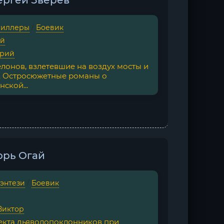
ергей Зверев
риллеры
/
Боевик
ей
трий
лонов, взлетевшие на воздух мосты и
 Остросюжетные романы о
ской...
орь Огай
фэнтези
/
Боевик
Виктор
 секта дьяволопоклонников при