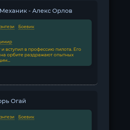
. Механик - Алекс Орлов
фэнтези
/
Боевик
димир
и вступил в профессию пилота. Его
 на орбите раздражают опытных
им...
орь Огай
фэнтези
/
Боевик