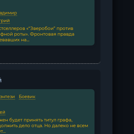
ладимир
трий
тселлеров «“Зверобои” против
афной роты». Фронтовая правда
вавших на...
й
фэнтези
/
Боевик
гей
ен будет принять титул графа,
должить дело отца. Но далеко не всем
...