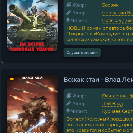
Жанр:
Боевик
Автор:
Першанин В
Читает:
Поляков Дми
НОВЫЙ роман от автора бес
“Тигров”» и «Командир штр
советских самоходчиков, вое
Слушать онлайн
Вожак стаи - Влад Ле
Жанр:
Фантастика, 
Автор:
Лей Влад
Читает:
Курнаев Сер
Вот вот Железный лорд долж
возглавить свой народ, про
это нравится и события могут