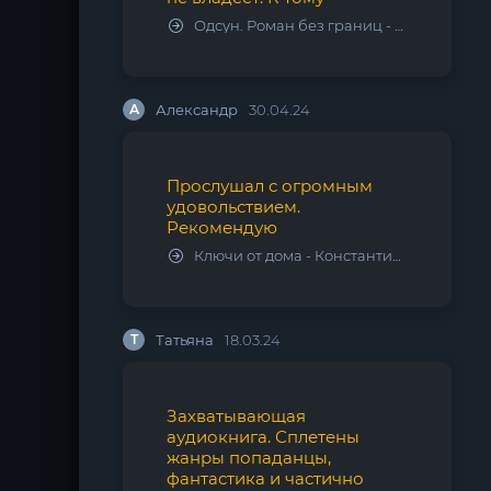
Одсун. Роман без границ - Алексей Варламов
А
Александр
30.04.24
Прослушал с огромным
удовольствием.
Рекомендую
Ключи от дома - Константин Калбазов
Т
Татьяна
18.03.24
Захватывающая
аудиокнига. Сплетены
жанры попаданцы,
фантастика и частично