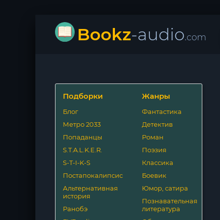
Bookz
-audio
.com
Подборки
Жанры
Блог
Фантастика
Метро 2033
Детектив
Попаданцы
Роман
S.T.A.L.K.E.R.
Поэзия
S-T-I-K-S
Классика
Постапокалипсис
Боевик
Альтернативная
Юмор, сатира
история
Познавательная
Ранобэ
литература