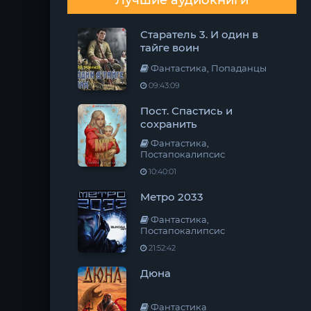
Лучшие аудиокниги
Старатель 3. И один в
тайге воин
Фантастика, Попаданцы
09:43:09
Пост. Спастись и
сохранить
Фантастика,
Постапокалипсис
10:40:01
Метро 2033
Фантастика,
Постапокалипсис
21:52:42
Дюна
Фантастика