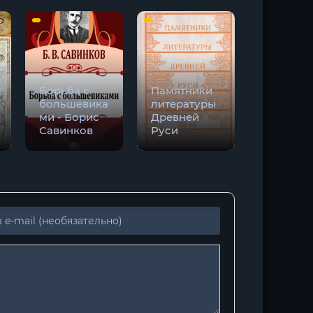
иевского периода развития Руси
иевского периода развития Руси
иевского периода развития Руси
Крещени
Борьба с
Памятники
Руси - Г
большевика
литературы
Носовск
ми - Борис
Древней
Анатоли
Савинков
Руси
Фоменк