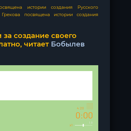
освящена истории создания Русского
 Грекова посвящена истории создания
 за создание своего
латно, читает
Бобылев
4:20
0:00
1.0
x1