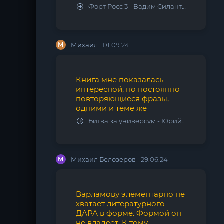
Форт Росс 3 - Вадим Силантьев
М
Михаил
01.09.24
Книга мне показалась
интересной, но постоянно
повторяющиеся фразы,
одними и теме же
Битва за универсум - Юрий Тарарев, Александр Тарарев
М
Михаил Белозеров
29.06.24
Варламову элементарно не
хватает литературного
ДАРА в форме. Формой он
не владеет. К тому