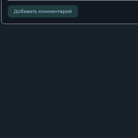
Ðàçäåë 5. Ñîçäàíèå è óêðåïëåíèå Êèåâñêîãî ãîñóäàðñòâà
Добавить комментарий