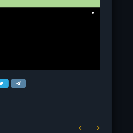
î ïåðèîäà ðàçâèòèÿ Ðóñè