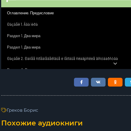
Оглавление. Предисловие
Ðàçäåë 1. Äâà ìèðà
Раздел 1. Два мира
Раздел 1. Два мира
Ðàçäåë 2. Ðàííåå ñðåäíåâåêîâüå è ïåðâûå ñëàâÿíñêèå ãîñóäàðñòâà
Раздел 2. Раннее средневековье и первые славянские государства
Раздел 2. Раннее средневековье и первые славянские государства
Ðàçäåë 3. Íà çàðå ðóññêîé ãîñóäàðñòâåííîñòè
Раздел 3. На заре русской государственности
Греков Борис
Раздел 3. На заре русской государственности
Похожие аудиокниги
Ðàçäåë 4. Ýêîíîìèêà è ôàêòû ñîöèàëüíîé æèçíè äîêèåâñêîãî è ðàííåêèåâñêîã