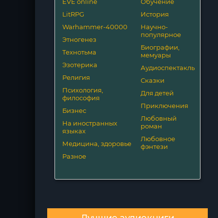
EVE online
Обучение
LitRPG
История
Warhammer-40000
Научно-
популярное
Этногенез
Биографии,
Технотьма
мемуары
Эзотерика
Аудиоспектакль
Религия
Сказки
Психология,
Для детей
философия
Приключения
Бизнес
Любовный
На иностранных
роман
языках
Любовное
Медицина, здоровье
фэнтези
Разное