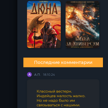
Последние комментарии
А
А.П.
18.10.24
Классный вестерн.
Индейцев малость жалко.
Но не надо было им
связываться с нашими.