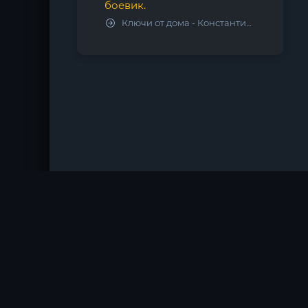
боевик.
Ключи от дома - Константин Калбазов