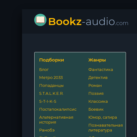
Bookz
-audio
.com
Подборки
Жанры
Блог
Фантастика
Метро 2033
Детектив
Попаданцы
Роман
S.T.A.L.K.E.R.
Поэзия
S-T-I-K-S
Классика
Постапокалипсис
Боевик
Альтернативная
Юмор, сатира
история
Познавательная
Ранобэ
литература