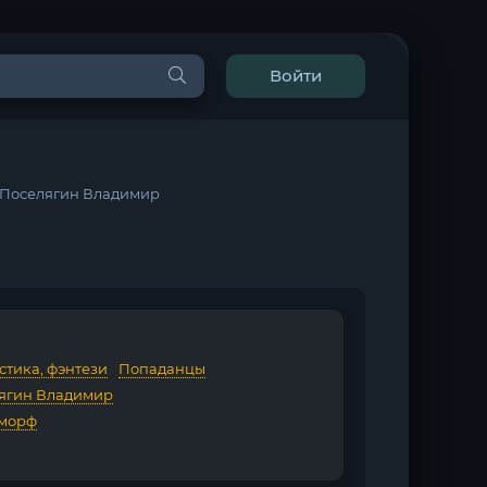
Войти
- Поселягин Владимир
стика, фэнтези
/
Попаданцы
ягин Владимир
морф