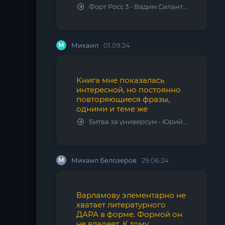
Форт Росс 3 - Вадим Силантьев
М
Михаил
01.09.24
Книга мне показалась
интересной, но постоянно
повторяющиеся фразы,
одними и теме же
Битва за универсум - Юрий Тарарев, Александр Тарарев
М
Михаил Белозеров
29.06.24
Варламову элементарно не
хватает литературного
ДАРА в форме. Формой он
не владеет. К тому