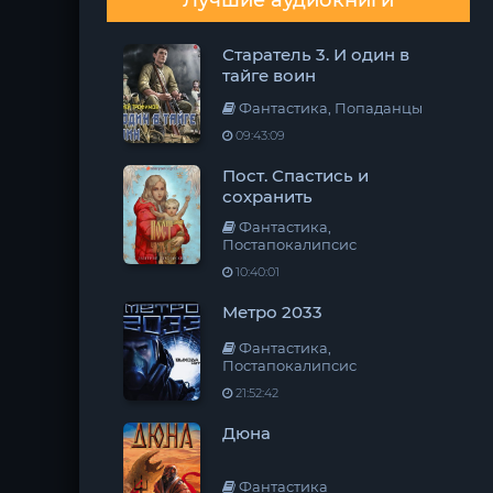
Лучшие аудиокниги
Старатель 3. И один в
тайге воин
Фантастика, Попаданцы
09:43:09
Пост. Спастись и
сохранить
Фантастика,
Постапокалипсис
10:40:01
Метро 2033
Фантастика,
Постапокалипсис
21:52:42
Дюна
Фантастика