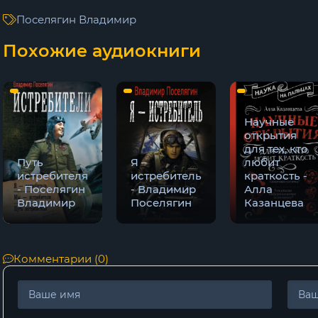
Глава 09
Поселягин Владимир
Глава 10
Похожие аудиокниги
Глава 11
Глава 12
Научные
открытия
для тех, кто
Путь
Я –
любит
истребителя
истребитель
краткость -
- Поселягин
- Владимир
Алла
Владимир
Поселягин
Казанцева
Комментарии (0)