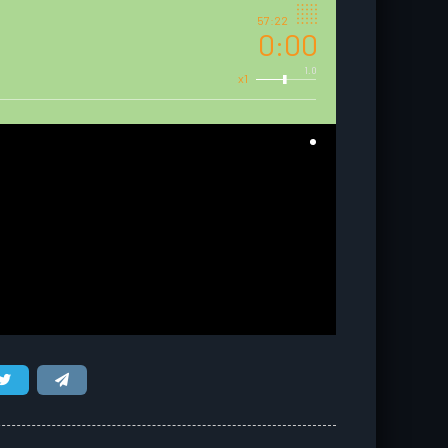
57:22
0:00
1.0
x1