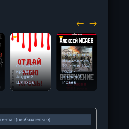
Война и мы.
Вторжение.
Повесть 
Отдай мою
22 июня 1941
настоящ
кровь -
года -
человеке
Андрей
Алексей
Борис
Шляхов
Исаев
Полевой