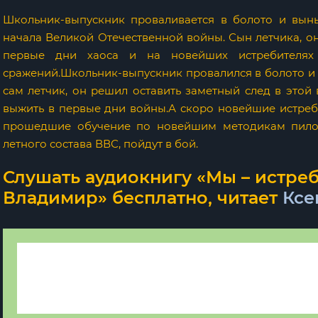
Школьник-выпускник проваливается в болото и выны
начала Великой Отечественной войны. Сын летчика, он
первые дни хаоса и на новейших истребителях
сражений.Школьник-выпускник провалился в болото и в
сам летчик, он решил оставить заметный след в этой 
выжить в первые дни войны.А скоро новейшие истреби
прошедшие обучение по новейшим методикам пилот
летного состава ВВС, пойдут в бой.
Слушать аудиокнигу «Мы – истреб
Владимир» бесплатно, читает
Ксе