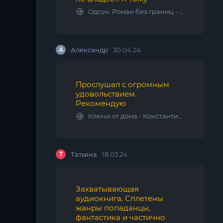
Одсун. Роман без границ - Алексей Варламов
А
Александр
30.04.24
Прослушал с огромным
удовольствием.
Рекомендую
Ключи от дома - Константин Калбазов
Т
Татьяна
18.03.24
Захватывающая
аудиокнига. Сплетены
жанры попаданцы,
фантастика и частично