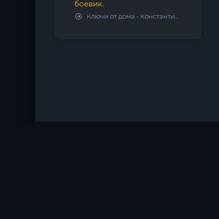
боевик.
Ключи от дома - Константин Калбазов