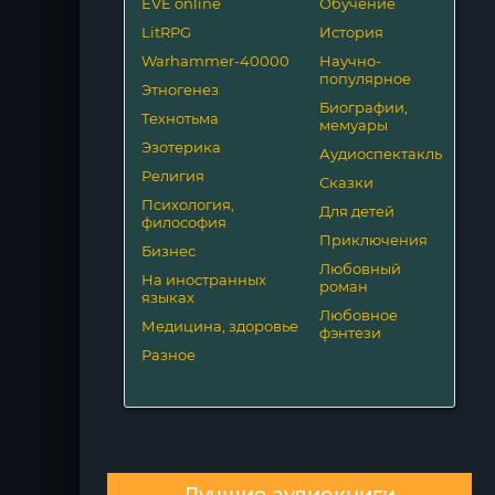
EVE online
Обучение
LitRPG
История
Warhammer-40000
Научно-
популярное
Этногенез
Биографии,
Технотьма
мемуары
Эзотерика
Аудиоспектакль
Религия
Сказки
Психология,
Для детей
философия
Приключения
Бизнес
Любовный
На иностранных
роман
языках
Любовное
Медицина, здоровье
фэнтези
Разное