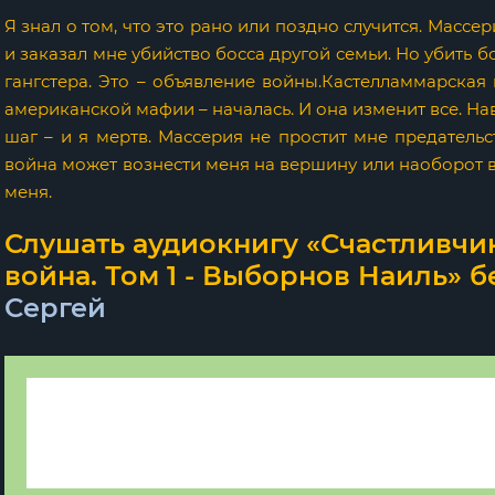
Я знал о том, что это рано или поздно случится. Масс
и заказал мне убийство босса другой семьи. Но убить бо
гангстера. Это – объявление войны.Кастелламмарская
американской мафии – началась. И она изменит все. На
шаг – и я мертв. Массерия не простит мне предательс
война может вознести меня на вершину или наоборот вв
меня.
Слушать аудиокнигу «Счастливчи
война. Том 1 - Выборнов Наиль» б
Сергей