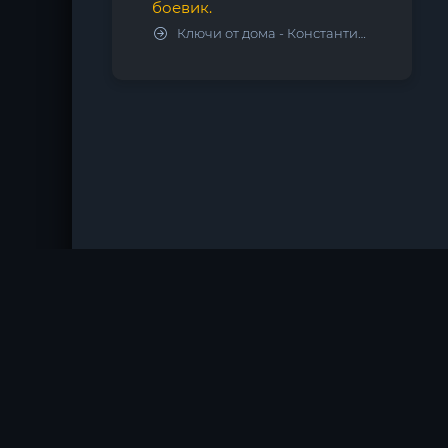
боевик.
Ключи от дома - Константин Калбазов