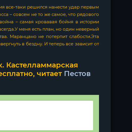
ерия все-таки решился нанести удар первым
сса – совсем не то же самое, что рядового
 война – самая кровавая бойня в истории
всегда.У меня есть план, но один неверный
тва. Маранцано не потерпит слабости.Эта
ергнуть в бездну. И теперь все зависит от
к. Кастелламмарская
есплатно, читает
Пестов