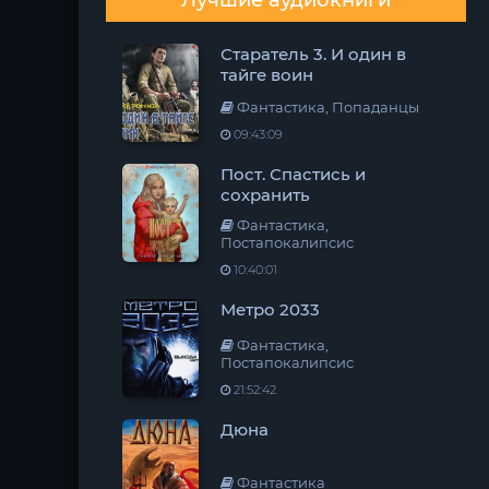
Лучшие аудиокниги
Старатель 3. И один в
тайге воин
Фантастика, Попаданцы
09:43:09
Пост. Спастись и
сохранить
Фантастика,
Постапокалипсис
10:40:01
Метро 2033
Фантастика,
Постапокалипсис
21:52:42
Дюна
Фантастика