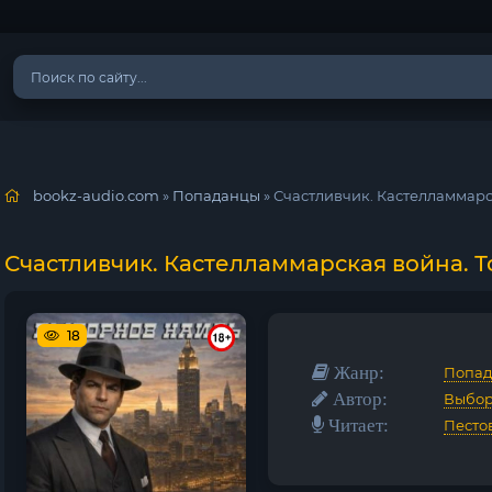
bookz-audio.com
»
Попаданцы
» Счастливчик. Кастелламмарс
Счастливчик. Кастелламмарская война. Т
18
Жанр:
Попа
Автор:
Выбор
Читает:
Песто