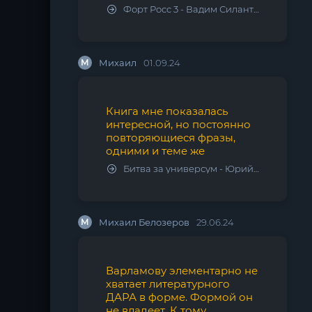
Форт Росс 3 - Вадим Силантьев
М
Михаил
01.09.24
Книга мне показалась
интересной, но постоянно
повторяющиеся фразы,
одними и теме же
Битва за универсум - Юрий Тарарев, Александр Тарарев
М
Михаил Белозеров
29.06.24
Варламову элементарно не
хватает литературного
ДАРА в форме. Формой он
не владеет. К тому