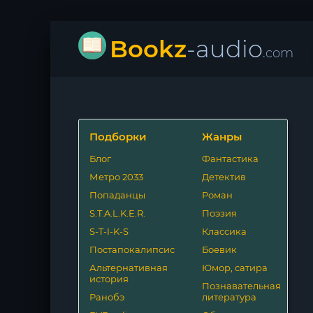
Bookz
-audio
.com
Подборки
Жанры
Блог
Фантастика
Метро 2033
Детектив
Попаданцы
Роман
S.T.A.L.K.E.R.
Поэзия
S-T-I-K-S
Классика
Постапокалипсис
Боевик
Альтернативная
Юмор, сатира
история
Познавательная
Ранобэ
литература