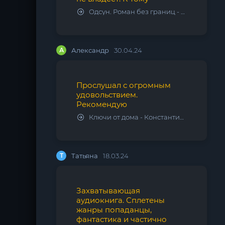
Одсун. Роман без границ - Алексей Варламов
А
Александр
30.04.24
Прослушал с огромным
удовольствием.
Рекомендую
Ключи от дома - Константин Калбазов
Т
Татьяна
18.03.24
Захватывающая
аудиокнига. Сплетены
жанры попаданцы,
фантастика и частично