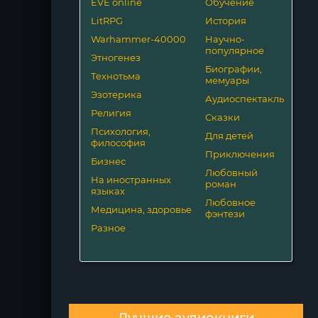
EVE online
Обучение
LitRPG
История
Warhammer-40000
Научно-
популярное
Этногенез
Биографии,
Технотьма
мемуары
Эзотерика
Аудиоспектакль
Религия
Сказки
Психология,
Для детей
философия
Приключения
Бизнес
Любовный
На иностранных
роман
языках
Любовное
Медицина, здоровье
фэнтези
Разное