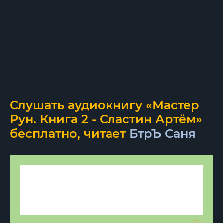
Слушать аудиокнигу «Мастер
Рун. Книга 2 - Сластин Артём»
бесплатно, читает
БтрЪ Саня