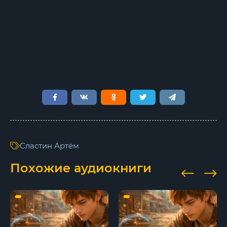
10
11
12
13
14
15
16
Сластин Артём
17
Похожие аудиокниги
18
19
20