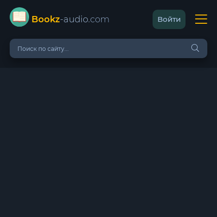
Bookz
-audio
.com
Войти