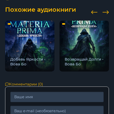
17
Похожие аудиокниги
18
19
20
21
22
Добавь Яркости -
Возвращай Долги -
23
Вова Бо
Вова Бо
Комментарии (0)