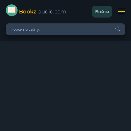
Bookz
-audio
.com
Войти