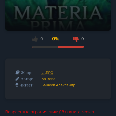
0%
0
0
Жанр:
LitRPG
Автор:
Бо Вова
Читает:
Башков Александр
Возрастные ограничения: (18+) книга может