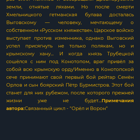
земли, отнятые ляхами. Но после смерти
Хмельницкого гетманская булава досталась
Выговскому — человеку, мечтающему о
собственном «Русском княжестве». Царское войско
выступает против изменника, однако Выговский
успел присягнуть не только полякам, но и
крымскому хану… И когда князь Трубецкой
сошёлся с ним под Конотопом, враг привёл за
собой всю крымскую орду!Именно в Конотопской
сече принимают свой первый бой рейтар Семён
Орлов и сын боярский Пётр Бурмистров. Этот бой
станет для них рубежом, после которого прежней
жизни уже не будет…
Примечания
автора:
Связанный цикл - "Орёл и Ворон"