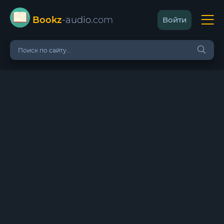
Bookz
-audio
.com
Войти