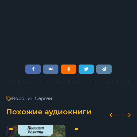
9
10
11
12
13
14
15
16
Воронин Сергей
17
Похожие аудиокниги
18
19