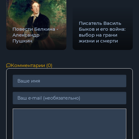
20
21
Писатель Василь
22
Повести Белкина -
Быков и его война:
Александр
выбор на грани
23
Пушкин
жизни и смерти
24
Комментарии (0)