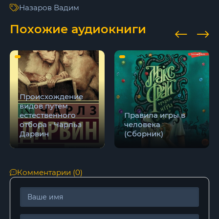
Назаров Вадим
017
Похожие аудиокниги
018
019
020
021
Происхождение
видов путем
022
естественного
Правила игры в
отбора - Чарльз
человека
023
Дарвин
(Сборник)
024
025
Комментарии (0)
026
027