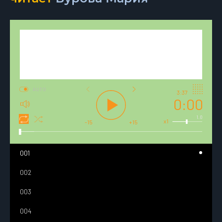
AUTO
3:37
0:00
1.0
x1
-15
+15
001
002
003
004