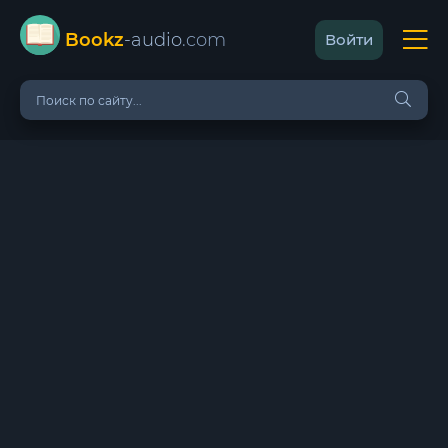
Bookz
-audio
.com
Войти