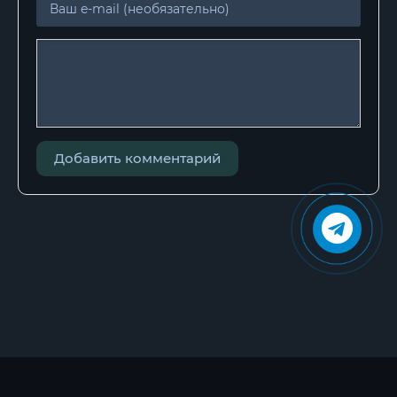
028
029
030
031
032
Добавить комментарий
033
034
035
036
037
038
039