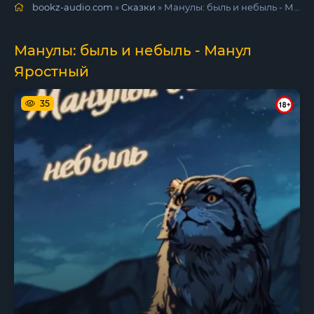
bookz-audio.com
»
Сказки
» Манулы: быль и небыль - Манул Яростный
Манулы: быль и небыль - Манул
Яростный
35