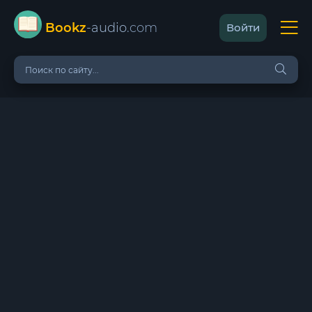
Bookz
-audio
.com
Войти