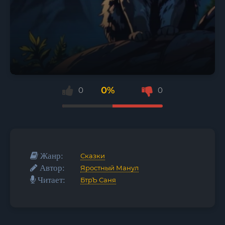
0%
0
0
Жанр:
Сказки
Автор:
Яростный Манул
Читает:
БтрЪ Саня