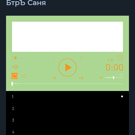
БтрЪ Саня
AUTO
2:27
0:00
1.0
x1
-15
+15
1
2
3
4