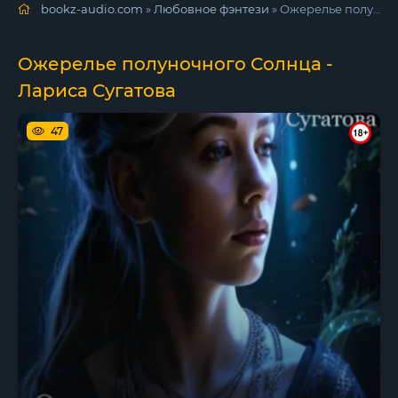
bookz-audio.com
»
Любовное фэнтези
» Ожерелье полуночного Солнца - Лариса Сугатова
Ожерелье полуночного Солнца -
Лариса Сугатова
47