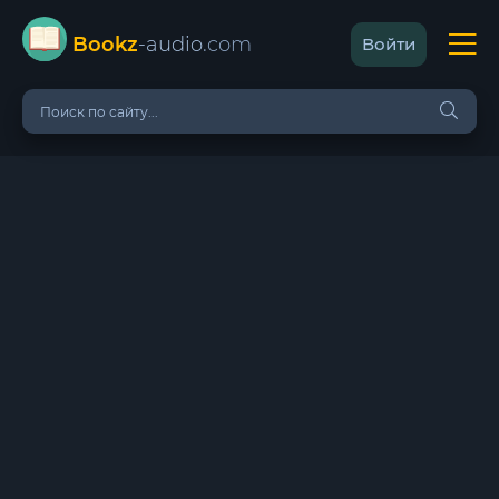
Bookz
-audio
.com
Войти