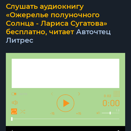
Слушать аудиокнигу
«Ожерелье полуночного
Солнца - Лариса Сугатова»
бесплатно, читает
Авточтец
Литрес
AUTO
0:02
0:00
1.0
x1
-15
+15