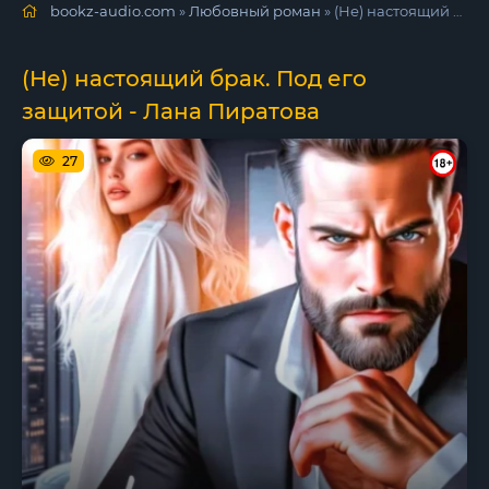
bookz-audio.com
»
Любовный роман
» (Не) настоящий брак. Под его защитой - Лана Пиратова
(Не) настоящий брак. Под его
защитой - Лана Пиратова
27