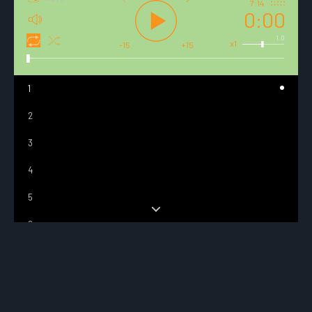
7:14
0:00
1.0
x1
-15
+15
1
2
3
4
5
6
7
8
9