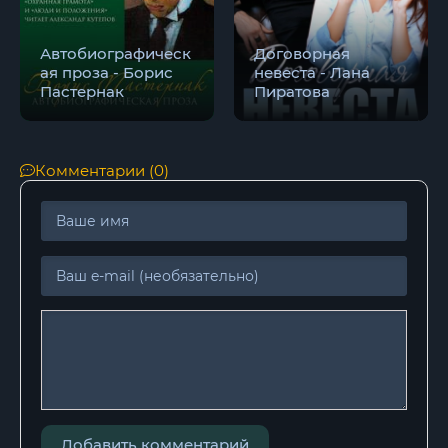
21
22
Автобиографическ
Договорная
ая проза - Борис
невеста - Лана
23
Пастернак
Пиратова
24
25
Комментарии (0)
26
27
28
29
30
31
32
Добавить комментарий