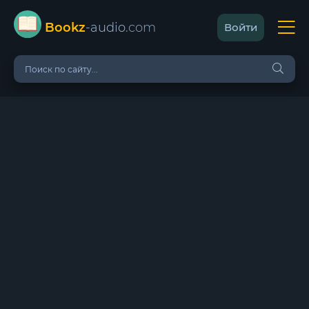
Bookz
-audio
.com
Войти