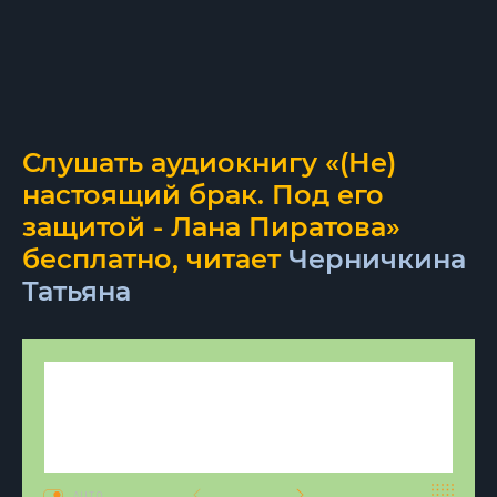
Слушать аудиокнигу «(Не)
настоящий брак. Под его
защитой - Лана Пиратова»
бесплатно, читает
Черничкина
Татьяна
AUTO