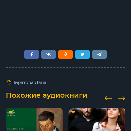
10
11
12
13
14
15
16
Пиратова Лана
17
Похожие аудиокниги
18
19
20