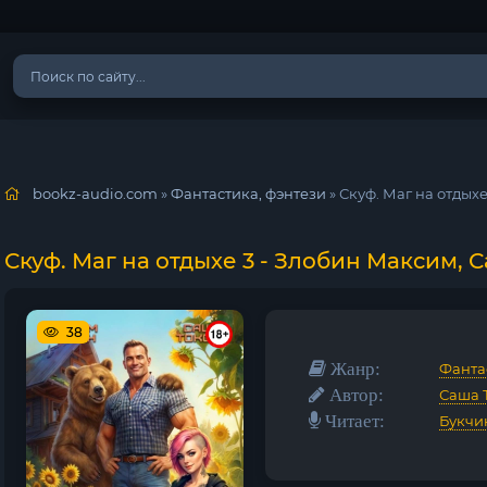
bookz-audio.com
»
Фантастика, фэнтези
» Скуф. Маг на отдых
Скуф. Маг на отдыхе 3 - Злобин Максим, 
38
Жанр:
Фанта
Автор:
Саша 
Читает:
Букчи