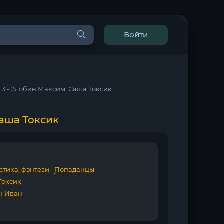
Войти
е 3 - Злобин Максим, Саша Токсик
Саша Токсик
стика, фэнтези
/
Попаданцы
Токсик
н Иван