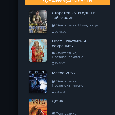
Лучшие аудиокниги
Старатель 3. И один в
тайге воин
Фантастика, Попаданцы
09:43:09
Пост. Спастись и
сохранить
Фантастика,
Постапокалипсис
10:40:01
Метро 2033
Фантастика,
Постапокалипсис
21:52:42
Дюна
Фантастика