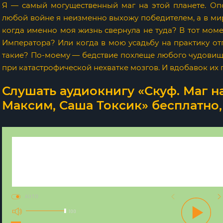
Я — самый могущественный маг на этой планете. Оп
любой войне я неизменно выхожу победителем, а в ми
когда именно моя жизнь свернула не туда? В тот моме
Императора? Или когда в мою усадьбу на практику от
такие? По-моему — бедствие похлеще любого чудовища
при катастрофической нехватке мозгов. И вдобавок их
Слушать аудиокнигу «Скуф. Маг на
Максим, Саша Токсик» бесплатно,
AUTO
100