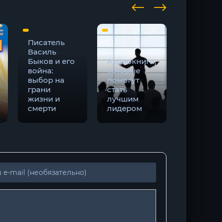
Писатель
Василь
Быков и его
Аудиокниги,
война:
которые
выбор на
помогут
Убей ил
грани
стать
умри #2 
жизни и
лучшим
Токсик
смерти
лидером
Саша