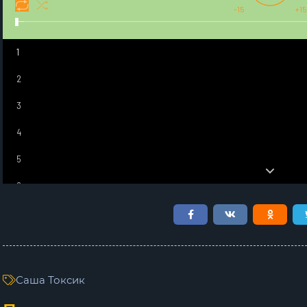
-15
+15
1
2
3
4
5
6
7
8
9
Саша Токсик
10