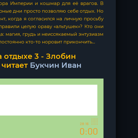
ора Империи и кошмар для её врагов. В
рные дни просто позволяю себе отдых. Но
нт, когда я согласился на личную просьбу
правили целую ораву «альтушек»? Кто они
: магия, грудь и неиссякаемый энтузиазм
 постоянно кто-то норовит прикончить…
 отдыхе 3 - Злобин
 читает
Букчин Иван
28:16
0:00