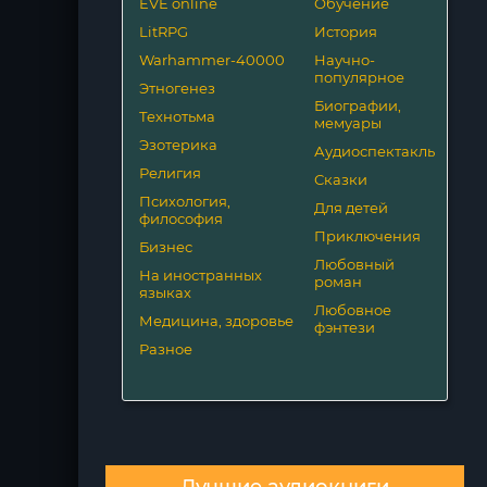
EVE online
Обучение
LitRPG
История
Warhammer-40000
Научно-
популярное
Этногенез
Биографии,
Технотьма
мемуары
Эзотерика
Аудиоспектакль
Религия
Сказки
Психология,
Для детей
философия
Приключения
Бизнес
Любовный
На иностранных
роман
языках
Любовное
Медицина, здоровье
фэнтези
Разное