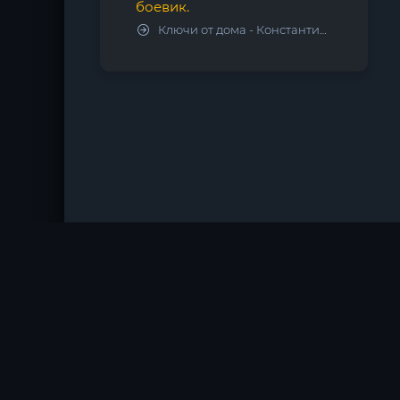
боевик.
Ключи от дома - Константин Калбазов