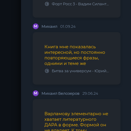
Форт Росс 3 - Вадим Силантьев
М
Михаил
01.09.24
Книга мне показалась
интересной, но постоянно
повторяющиеся фразы,
одними и теме же
Битва за универсум - Юрий Тарарев, Александр Тарарев
М
Михаил Белозеров
29.06.24
Варламову элементарно не
хватает литературного
ДАРА в форме. Формой он
не владеет. К тому