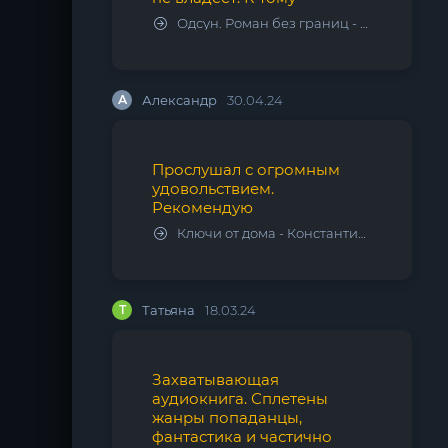
Одсун. Роман без границ - Алексей Варламов
А
Александр
30.04.24
Прослушал с огромным
удовольствием.
Рекомендую
Ключи от дома - Константин Калбазов
Т
Татьяна
18.03.24
Захватывающая
аудиокнига. Сплетены
жанры попаданцы,
фантастика и частично