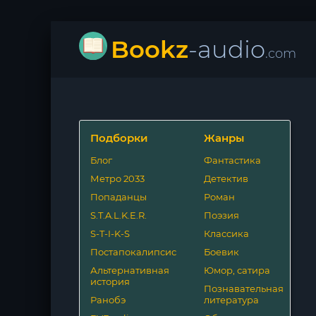
Bookz
-audio
.com
Подборки
Жанры
Блог
Фантастика
Метро 2033
Детектив
Попаданцы
Роман
S.T.A.L.K.E.R.
Поэзия
S-T-I-K-S
Классика
Постапокалипсис
Боевик
Альтернативная
Юмор, сатира
история
Познавательная
Ранобэ
литература