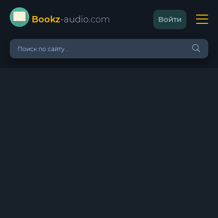
Bookz
-audio
.com
Войти