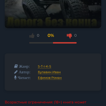
0%
0
0
Жанр:
S-T-I-K-S
Автор:
Булавин Иван
Читает:
Ефимов Роман
Возрастные ограничения: (18+) книга может