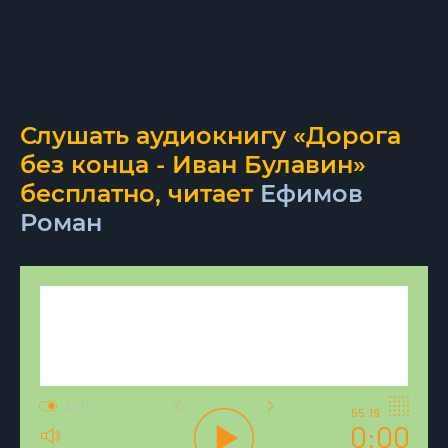
Слушать аудиокнигу «Дорога
без конца - Иван Булавин»
бесплатно, читает
Ефимов
Роман
AUTO
55:19
0:00