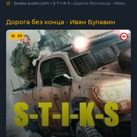
bookz-audio.com
»
S-T-I-K-S
» Дорога без конца - Иван Булавин
Дорога без конца - Иван Булавин
89