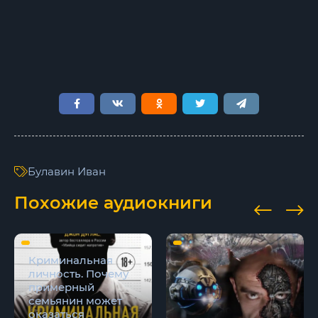
Дорога без конца
Дорога без конца
Дорога без конца
Дорога без конца
Дорога без конца
Дорога без конца
Булавин Иван
Дорога без конца
Похожие аудиокниги
Криминальная
личность. Почему
примерный
семьянин может
оказаться