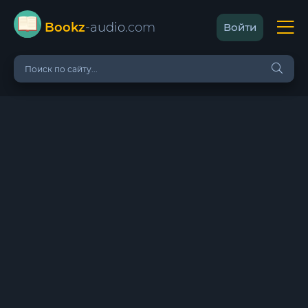
Bookz
-audio
.com
Войти