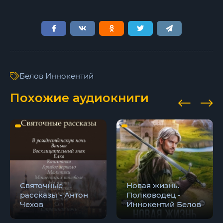
13
14
15
16
Белов Иннокентий
17
Похожие аудиокниги
18
19
20
21
22
Святочные
Новая жизнь.
рассказы - Антон
Полководец -
Чехов
Иннокентий Белов