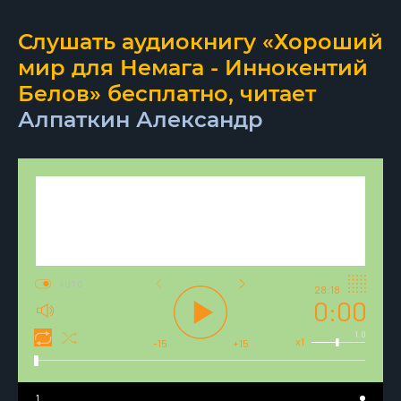
Слушать аудиокнигу «Хороший
мир для Немага - Иннокентий
Белов» бесплатно, читает
Алпаткин Александр
AUTO
28:18
0:00
1.0
x1
-15
+15
1