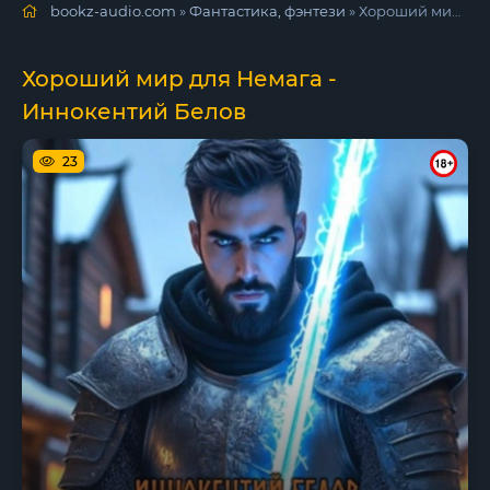
bookz-audio.com
»
Фантастика, фэнтези
» Хороший мир для Немага - Иннокентий Белов
Хороший мир для Немага -
Иннокентий Белов
23