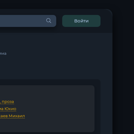
Войти
има
, проза
ма Юкио
аев Михаил