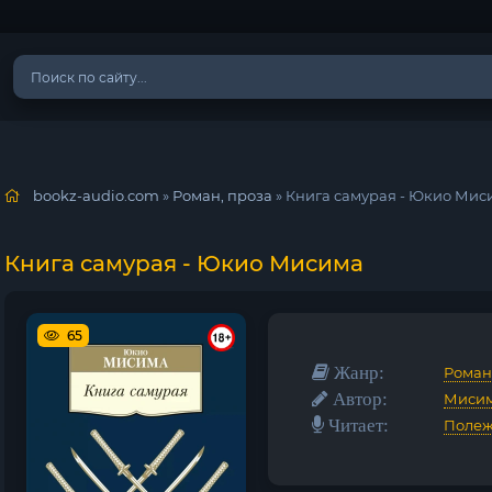
bookz-audio.com
»
Роман, проза
» Книга самурая - Юкио Мис
Книга самурая - Юкио Мисима
65
Жанр:
Роман
Автор:
Миси
Читает:
Полеж