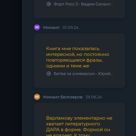
Форт Росс 3 - Вадим Силантьев
М
Михаил
01.09.24
Книга мне показалась
интересной, но постоянно
повторяющиеся фразы,
одними и теме же
Битва за универсум - Юрий Тарарев, Александр Тарарев
М
Михаил Белозеров
29.06.24
Варламову элементарно не
хватает литературного
ДАРА в форме. Формой он
не владеет. К тому