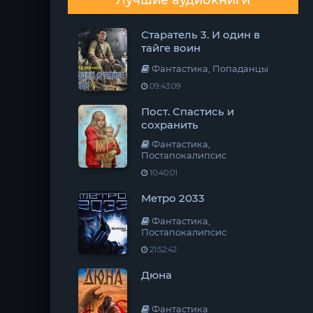
Лучшие аудиокниги
Старатель 3. И один в
тайге воин
Фантастика, Попаданцы
09:43:09
Пост. Спастись и
сохранить
Фантастика,
Постапокалипсис
10:40:01
Метро 2033
Фантастика,
Постапокалипсис
21:52:42
Дюна
Фантастика