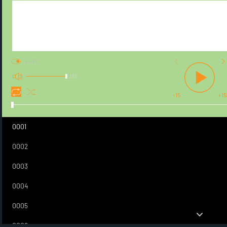
AUTO
100
-15
+15
0001
0002
0003
0004
0005
0006