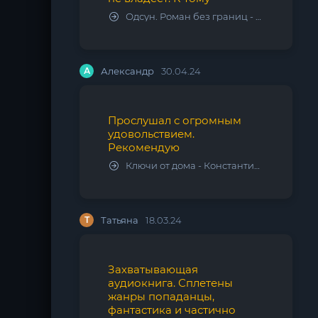
Одсун. Роман без границ - Алексей Варламов
А
Александр
30.04.24
Прослушал с огромным
удовольствием.
Рекомендую
Ключи от дома - Константин Калбазов
Т
Татьяна
18.03.24
Захватывающая
аудиокнига. Сплетены
жанры попаданцы,
фантастика и частично