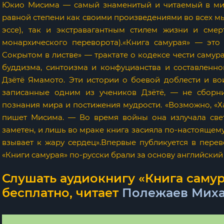
Юкио Мисима — самый знаменитый и читаемый в мир
равной степени как своими произведениями во всех мы
эссе), так и экстравагантным стилем жизни и сме
монархического переворота).«Книга самурая» — эт
Сокрытом в листве» — трактате о кодексе чести самур
буддизма, синтоизма и конфуцианства и составленно
Дзётё Ямамото. Эти истории о боевой доблести и вои
записанные одним из учеников Дзётё, — не сборни
познания мира и постижения мудрости. «Возможно, «Х
пишет Мисима. — Во время войны она излучала свет
заметен, и лишь во мраке книга засияла по-настоящему
взывает к жару сердец».Впервые публикуется в пер
«Книги самурая» по-русски брали за основу английский
Слушать аудиокнигу «Книга саму
бесплатно, читает
Полежаев Мих