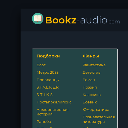
Bookz
-audio
.com
Подборки
Жанры
Блог
Фантастика
Метро 2033
Детектив
Попаданцы
Роман
S.T.A.L.K.E.R.
Поэзия
S-T-I-K-S
Классика
Постапокалипсис
Боевик
Альтернативная
Юмор, сатира
история
Познавательная
Ранобэ
литература