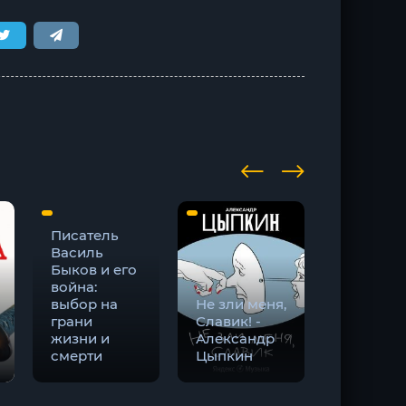
Писатель
Василь
Быков и его
война:
выбор на
Не зли меня,
грани
Славик! -
Рассказы
жизни и
Александр
Юкио
смерти
Цыпкин
Мисима