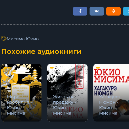
0007
0008
0009
Мисима Юкио
0010
Похожие аудиокниги
0011
0012
0013
0014
Море
Жизнь на
Хагакурэ
0015
изобилия -
продажу -
Нюмон -
Юкио
Юкио
Юкио
0016
Мисима
Мисима
Мисима
0017