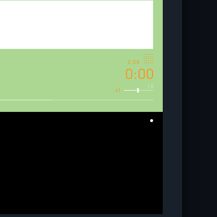
2:09
0:00
1.0
x1