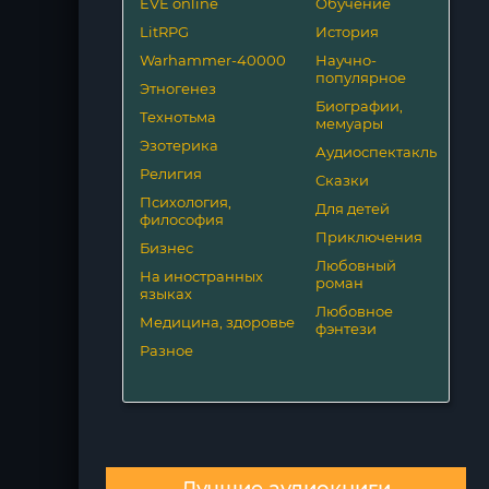
EVE online
Обучение
LitRPG
История
Warhammer-40000
Научно-
популярное
Этногенез
Биографии,
Технотьма
мемуары
Эзотерика
Аудиоспектакль
Религия
Сказки
Психология,
Для детей
философия
Приключения
Бизнес
Любовный
На иностранных
роман
языках
Любовное
Медицина, здоровье
фэнтези
Разное