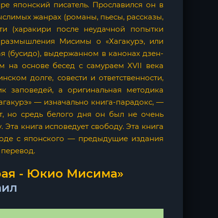
е японский писатель. Прославился он в
слимых жанрах (романы, пьесы, рассказы,
рти (харакири после неудачной попытки
о размышления Мисимы о «Хагакурэ, или
ая (бусидо), выдержанном в канонах дзен-
м на основе бесед с самураем XVII века
нском долге, совести и ответственности,
к заповедей, а оригинальная методика
агакурэ» — изначально книга-парадокс, —
, но средь белого дня он был не очень
. Эта книга исповедует свободу. Эта книга
еводе с японского — предыдущие издания
 перевод.
рая - Юкио Мисима»
аил