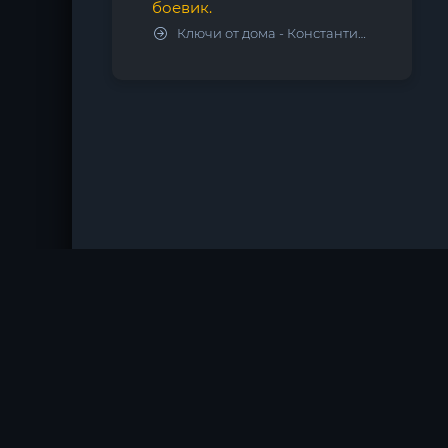
боевик.
Ключи от дома - Константин Калбазов