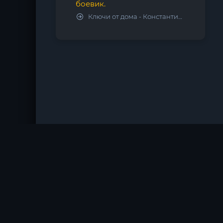
боевик.
Ключи от дома - Константин Калбазов