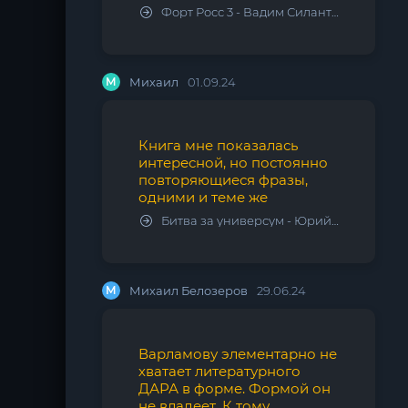
Форт Росс 3 - Вадим Силантьев
М
Михаил
01.09.24
Книга мне показалась
интересной, но постоянно
повторяющиеся фразы,
одними и теме же
Битва за универсум - Юрий Тарарев, Александр Тарарев
М
Михаил Белозеров
29.06.24
Варламову элементарно не
хватает литературного
ДАРА в форме. Формой он
не владеет. К тому