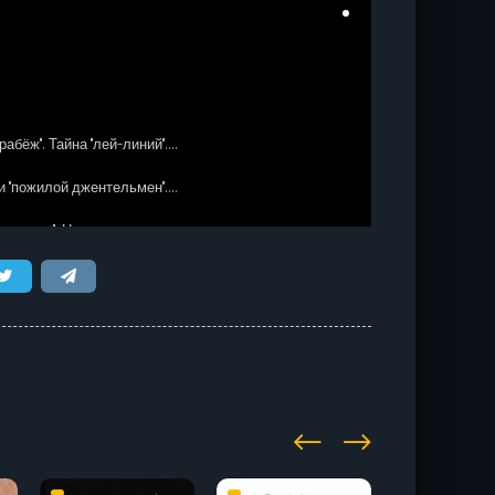
''. Тайна ''лей-линий''....
 ''пожилой джентельмен''....
енница''. Новгородская измена....
 и перевёрнутые якоря....
''Романтик на троне''. Вкус...
омания как опасная болезнь....
ный лев. Английская порода
физики. Остров ''Утопия''....