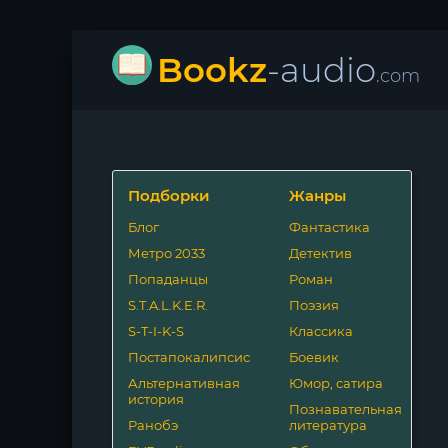
Bookz
-audio
.com
Подборки
Жанры
Блог
Фантастика
Метро 2033
Детектив
Попаданцы
Роман
S.T.A.L.K.E.R.
Поэзия
S-T-I-K-S
Классика
Постапокалипсис
Боевик
Альтернативная
Юмор, сатира
история
Познавательная
Ранобэ
литература