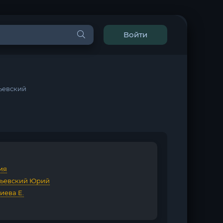
Войти
ьевский
ия
ьевский Юрий
иева Е.