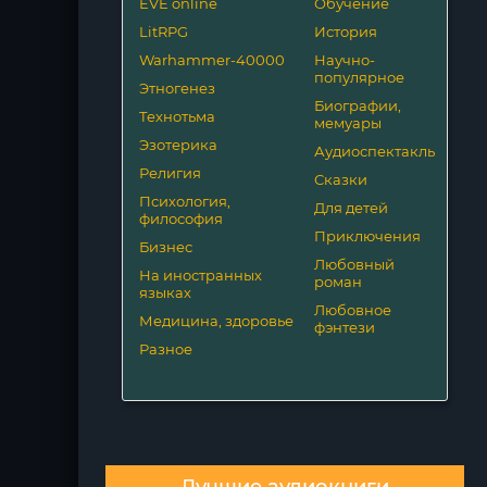
EVE online
Обучение
LitRPG
История
Warhammer-40000
Научно-
популярное
Этногенез
Биографии,
Технотьма
мемуары
Эзотерика
Аудиоспектакль
Религия
Сказки
Психология,
Для детей
философия
Приключения
Бизнес
Любовный
На иностранных
роман
языках
Любовное
Медицина, здоровье
фэнтези
Разное