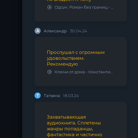
Одсун. Роман без границ - Алексей Варламов
А
Александр
30.04.24
Прослушал с огромным
удовольствием.
Рекомендую
Ключи от дома - Константин Калбазов
Т
Татьяна
18.03.24
Захватывающая
аудиокнига. Сплетены
жанры попаданцы,
фантастика и частично