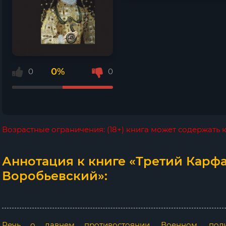
0%
0
0
Возрастные ограничения: (18+) книга может содержать
Аннотация к книге «Третий Карф
Воробьевский»:
Речь о давнем противостоянии. Военном, пол