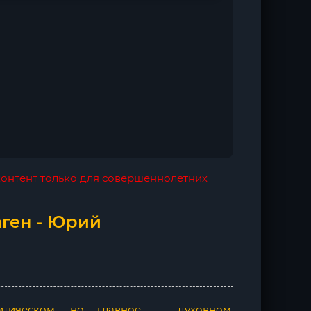
 контент только для совершеннолетних
аген - Юрий
итическом, но главное — духовном.