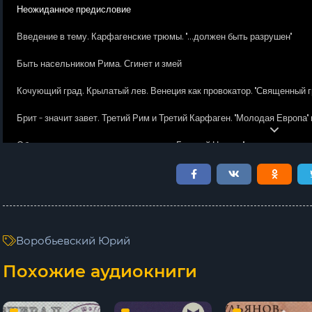
Неожиданное предисловие
Введение в тему. Карфагенские трюмы. ''...должен быть разрушен''
Быть насельником Рима. Сгинет и змей
Кочующий град. Крылатый лев. Венеция как провокатор. ''Священный грабёж
Брит - значит завет. Третий Рим и Третий Карфаген. ''Молодая Европа'' и
Об умных англичанах и прочих гадах. Грозный Царь и ''королева-девств
Ядовитый след. Ртуть превратилась в золото. Петровские ''монстроузы''
Кольцо. Петля. Та особа... Измена. Цена Золотого века. Зачем стреляют. 
Гинеи текли рекой. Траура не было. Павел i, прадед святого Царя. Англ
Воробьевский Юрий
Чёрный пёс. ''Благородные животные''. ''Покорённые народы''. Рахитич
Похожие аудиокниги
Бедлам. Завести собаку
Человек-невидимка. Тёмный лес и райский сад. Обезьяна как демон мета