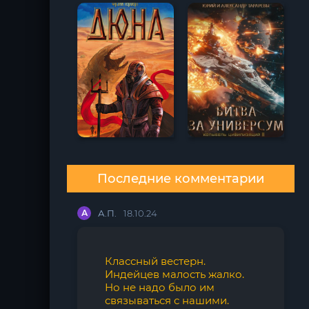
Последние комментарии
А
А.П.
18.10.24
Классный вестерн.
Индейцев малость жалко.
Но не надо было им
связываться с нашими.