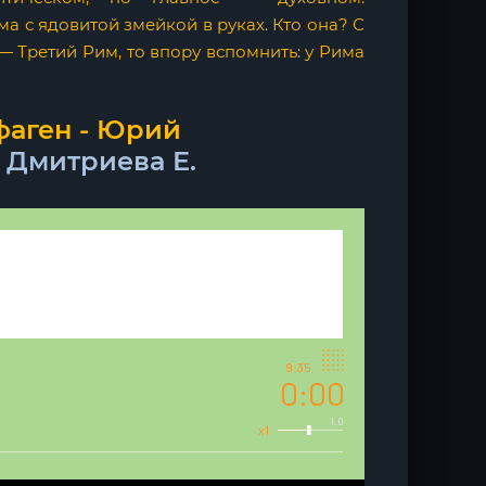
ма с ядовитой змейкой в руках. Кто она? С
— Третий Рим, то впору вспомнить: у Рима
фаген - Юрий
т
Дмитриева Е.
9:35
0:00
1.0
x1