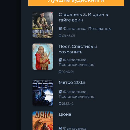
Лучшие аудиокниги
Старатель 3. И один в
тайге воин
Фантастика, Попаданцы
09:43:09
Пост. Спастись и
сохранить
Фантастика,
Постапокалипсис
10:40:01
Метро 2033
Фантастика,
Постапокалипсис
21:52:42
Дюна
Фантастика