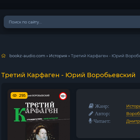
bookz-audio.com
»
История
» Третий Карфаген - Юрий Вороб
Третий Карфаген - Юрий Воробьевский
295
Жанр:
Истор
Автор:
Вороб
Читает:
Дмитр