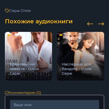
16
Серж Олли
17
Похожие аудиокниги
18
19
20
21
22
Бракованная
Наследник для
невеста - Олли
бандита - Олли
23
Серж
Серж
24
25
Комментарии (0)
26