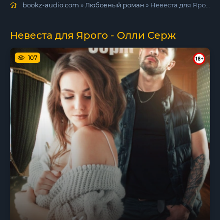
bookz-audio.com
»
Любовный роман
» Невеста для Ярого - Олли Серж
Невеста для Ярого - Олли Серж
107