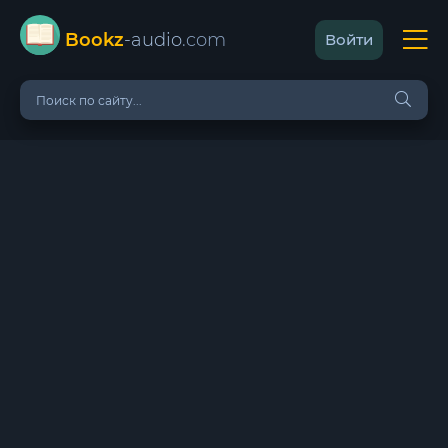
Bookz
-audio
.com
Войти