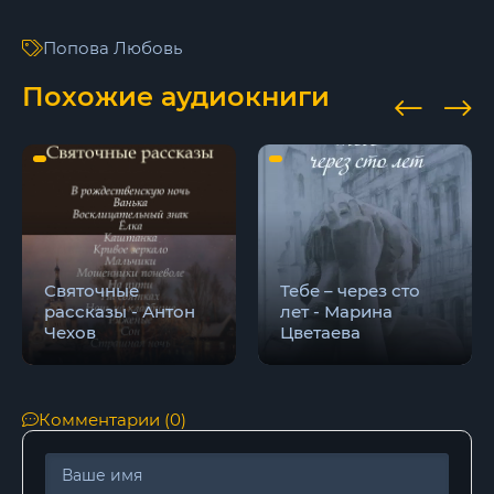
16
Попова Любовь
17
Похожие аудиокниги
18
19
20
21
22
Святочные
Тебе – через сто
рассказы - Антон
лет - Марина
23
Чехов
Цветаева
24
25
Комментарии (0)
26