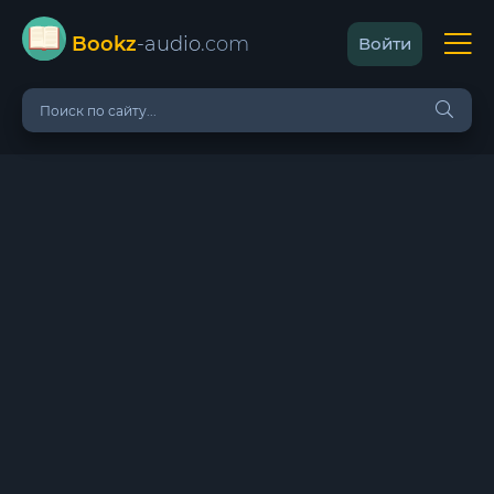
Bookz
-audio
.com
Войти