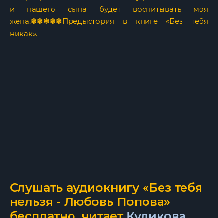
и нашего сына будет воспитывать моя
жена.❃❃❃❃❃Предыстория в книге «Без тебя
никак».
Слушать аудиокнигу «Без тебя
нельзя - Любовь Попова»
бесплатно, читает
Куликова