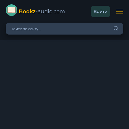
Bookz
-audio
.com
Войти