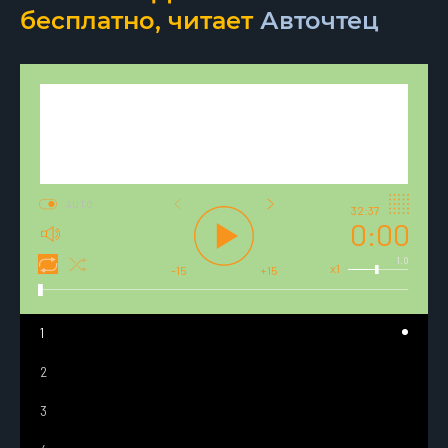
бесплатно, читает
Авточтец
AUTO
32:37
0:00
1.0
x1
-15
+15
1
2
3