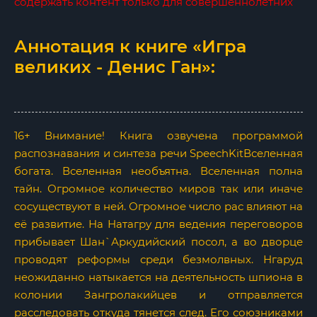
содержать контент только для совершеннолетних
Аннотация к книге «Игра
великих - Денис Ган»:
16+ Внимание! Книга озвучена программой
распознавания и синтеза речи SpeechKitВселенная
богата. Вселенная необъятна. Вселенная полна
тайн. Огромное количество миров так или иначе
сосуществуют в ней. Огромное число рас влияют на
её развитие. На Натагру для ведения переговоров
прибывает Шан`Аркудийский посол, а во дворце
проводят реформы среди безмолвных. Нгаруд
неожиданно натыкается на деятельность шпиона в
колонии Зангролакийцев и отправляется
расследовать откуда тянется след. Его союзниками