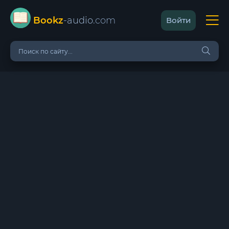
Bookz
-audio
.com
Войти