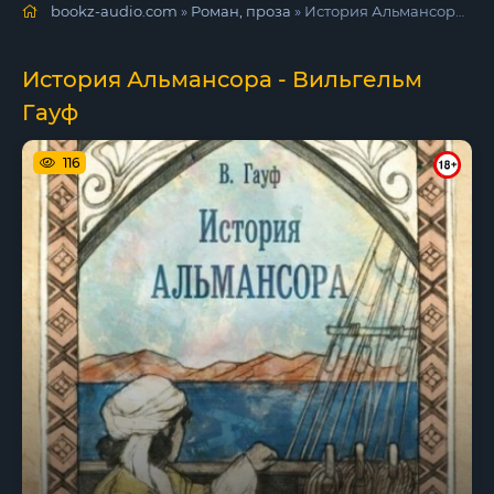
bookz-audio.com
»
Роман, проза
» История Альмансора - Вильгельм Гауф
История Альмансора - Вильгельм
Гауф
116