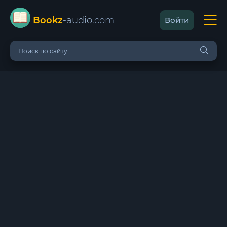
Bookz
-audio
.com
Войти