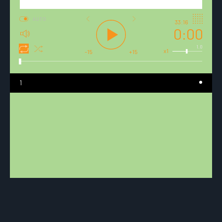
AUTO
33:16
0:00
1.0
x1
-15
+15
1