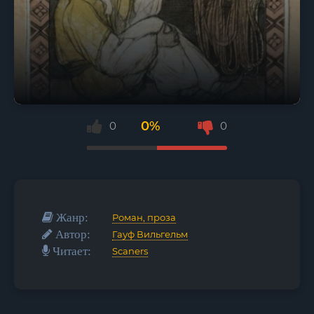
0%
0
0
Жанр:
Роман, проза
Автор:
Гауф Вильгельм
Читает:
Scaners