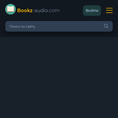
Bookz
-audio
.com
Войти