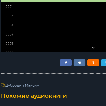
0001
0002
0003
0004
0005
0006
0007
0008
0009
Дубровин Максим
0010
Похожие аудиокниги
0011