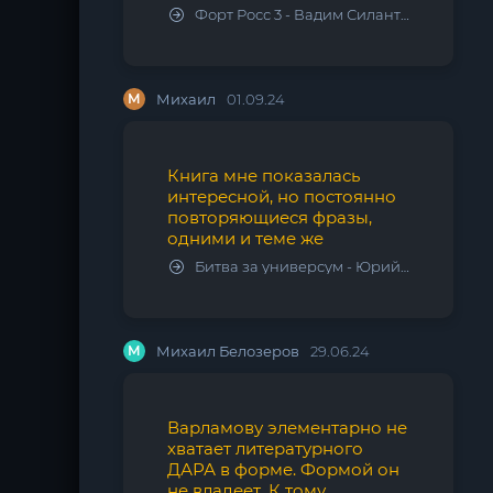
Форт Росс 3 - Вадим Силантьев
М
Михаил
01.09.24
Книга мне показалась
интересной, но постоянно
повторяющиеся фразы,
одними и теме же
Битва за универсум - Юрий Тарарев, Александр Тарарев
М
Михаил Белозеров
29.06.24
Варламову элементарно не
хватает литературного
ДАРА в форме. Формой он
не владеет. К тому