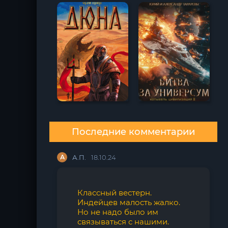
Последние комментарии
А
А.П.
18.10.24
Классный вестерн.
Индейцев малость жалко.
Но не надо было им
связываться с нашими.