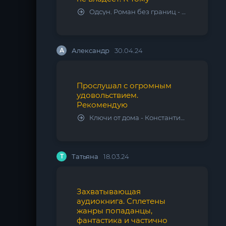
Одсун. Роман без границ - Алексей Варламов
А
Александр
30.04.24
Прослушал с огромным
удовольствием.
Рекомендую
Ключи от дома - Константин Калбазов
Т
Татьяна
18.03.24
Захватывающая
аудиокнига. Сплетены
жанры попаданцы,
фантастика и частично