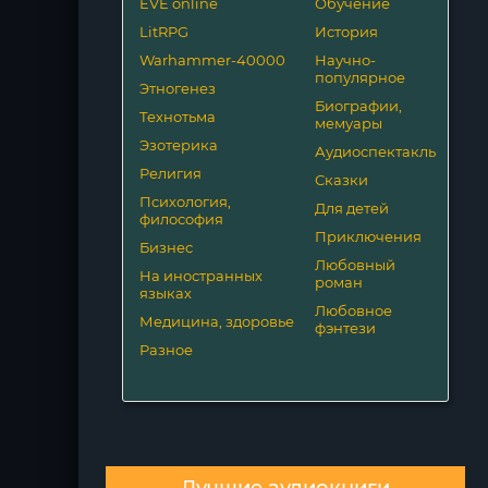
EVE online
Обучение
LitRPG
История
Warhammer-40000
Научно-
популярное
Этногенез
Биографии,
Технотьма
мемуары
Эзотерика
Аудиоспектакль
Религия
Сказки
Психология,
Для детей
философия
Приключения
Бизнес
Любовный
На иностранных
роман
языках
Любовное
Медицина, здоровье
фэнтези
Разное