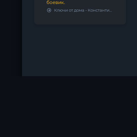
боевик.
Ключи от дома - Константин Калбазов