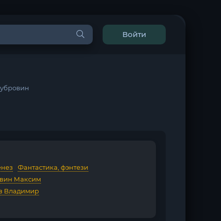
Войти
Дубровин
енез
/
Фантастика, фэнтези
вин Максим
в Владимир