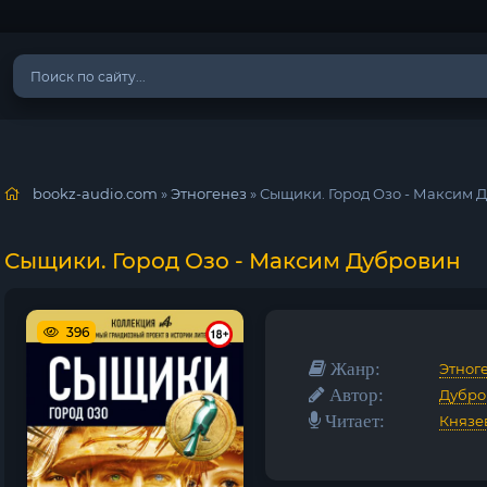
bookz-audio.com
»
Этногенез
» Сыщики. Город Озо - Максим 
Сыщики. Город Озо - Максим Дубровин
396
Жанр:
Этног
Автор:
Дубро
Читает:
Князе