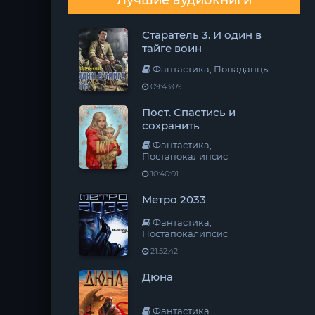
Лучшие аудиокниги
Старатель 3. И один в
тайге воин
Фантастика, Попаданцы
09:43:09
Пост. Спастись и
сохранить
Фантастика,
Постапокалипсис
10:40:01
Метро 2033
Фантастика,
Постапокалипсис
21:52:42
Дюна
Фантастика