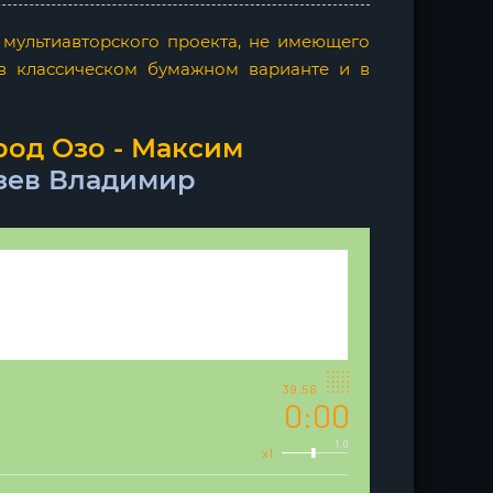
 мультиавторского проекта, не имеющего
 в классическом бумажном варианте и в
род Озо - Максим
зев Владимир
39:56
0:00
1.0
x1