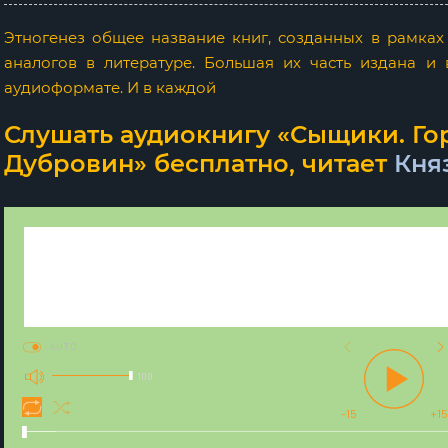
Этногенез общее название книг, созданных в рамках
аналогов в литературе. Большая их часть издана и
аудиоформате. И в каждой
Слушать аудиокнигу «Сыщики. Го
Дубровин» бесплатно, читает
Кня
AUTO
100
-15
+15