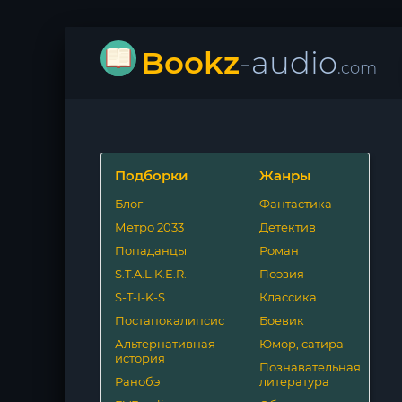
Bookz
-audio
.com
Подборки
Жанры
Блог
Фантастика
Метро 2033
Детектив
Попаданцы
Роман
S.T.A.L.K.E.R.
Поэзия
S-T-I-K-S
Классика
Постапокалипсис
Боевик
Альтернативная
Юмор, сатира
история
Познавательная
Ранобэ
литература