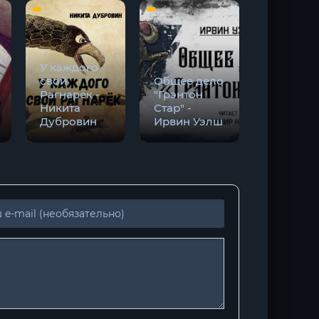
У каждого
свой
Общее дело
Этногене
Рагнарёк -
"Грэнтон
биосфер
Никита
Стар" -
Земли - 
Дубровин
Ирвин Уэлш
Гумилев