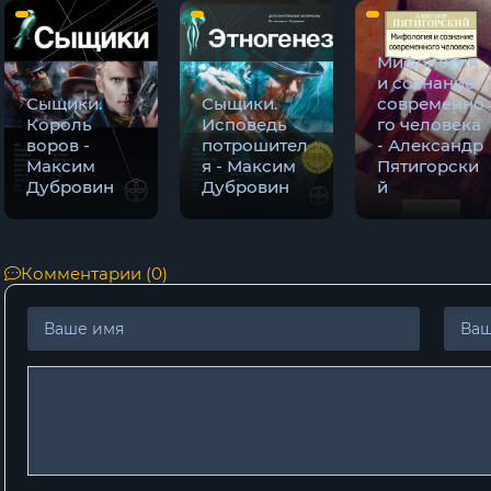
0012
0013
Мифология
и сознание
0014
Сыщики.
Сыщики.
современно
Король
Исповедь
го человека
воров -
потрошител
- Александр
Максим
я - Максим
Пятигорски
Дубровин
Дубровин
й
Комментарии (0)