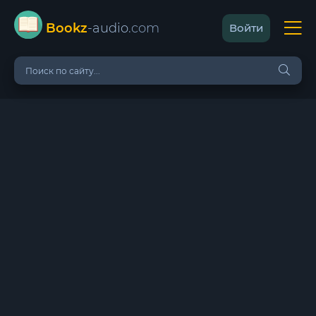
Bookz
-audio
.com
Войти