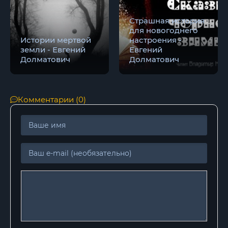
Страшная история
для новогоднего
Истории мертвой
настроения -
земли - Евгений
Евгений
Долматович
Долматович
Комментарии (0)