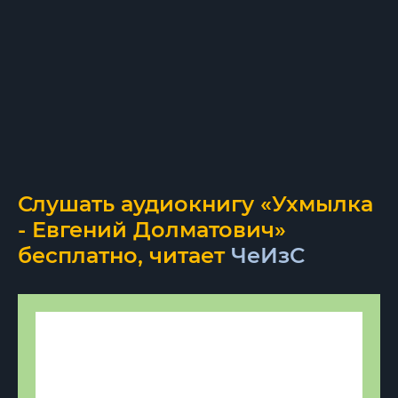
Слушать аудиокнигу «Ухмылка
- Евгений Долматович»
бесплатно, читает
ЧеИзС