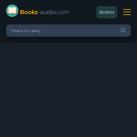
Bookz
-audio
.com
Войти