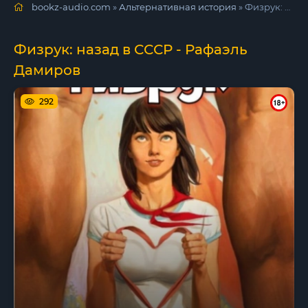
bookz-audio.com
»
Альтернативная история
» Физрук: назад в СССР - Рафаэль Дамиров
Физрук: назад в СССР - Рафаэль
Дамиров
292