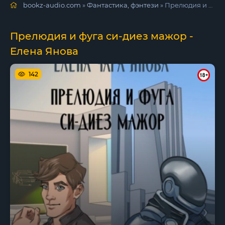
bookz-audio.com
»
Фантастика, фэнтези
» Прелюдия и фуга си-диез мажор - Елена Янова
Прелюдия и фуга си-диез мажор -
Елена Янова
142