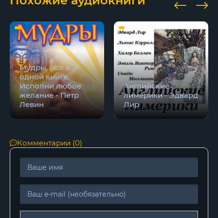
Похожие аудиокниги
Мудры. Все в
одной книге.
Исполни любое
Английские
желание - Петр
лимерики - Эдвард
Левин
Лир
Комментарии (0)