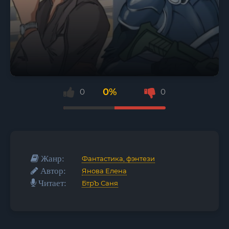
0%
0
0
Жанр:
Фантастика, фэнтези
Автор:
Янова Елена
Читает:
БтрЪ Саня