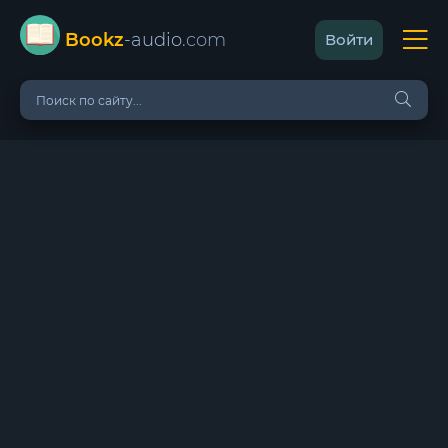
Bookz
-audio
.com
Войти