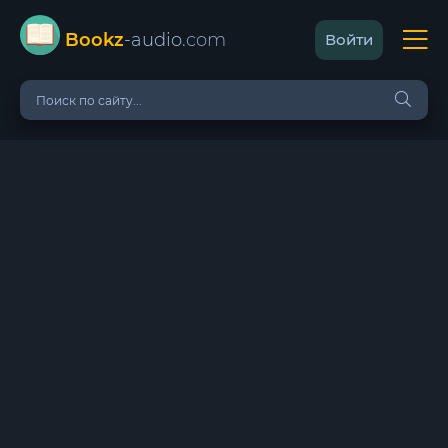
Bookz
-audio
.com
Войти