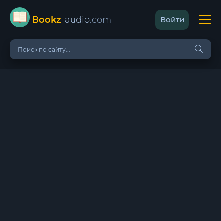
Bookz
-audio
.com
Войти