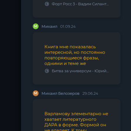
Форт Росс 3 - Вадим Силантьев
М
Михаил
01.09.24
Книга мне показалась
интересной, но постоянно
повторяющиеся фразы,
одними и теме же
Битва за универсум - Юрий Тарарев, Александр Тарарев
М
Михаил Белозеров
29.06.24
Варламову элементарно не
хватает литературного
ДАРА в форме. Формой он
не владеет. К тому