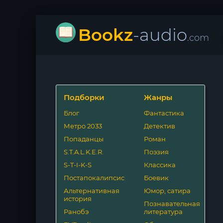
Bookz
-audio
.com
Подборки
Жанры
Блог
Фантастика
Метро 2033
Детектив
Попаданцы
Роман
S.T.A.L.K.E.R.
Поэзия
S-T-I-K-S
Классика
Постапокалипсис
Боевик
Альтернативная
Юмор, сатира
история
Познавательная
Ранобэ
литература