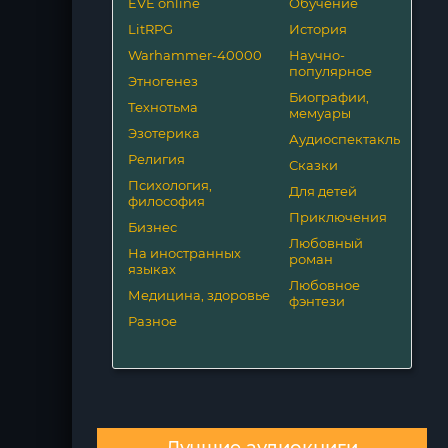
EVE online
Обучение
LitRPG
История
Warhammer-40000
Научно-
популярное
Этногенез
Биографии,
Технотьма
мемуары
Эзотерика
Аудиоспектакль
Религия
Сказки
Психология,
Для детей
философия
Приключения
Бизнес
Любовный
На иностранных
роман
языках
Любовное
Медицина, здоровье
фэнтези
Разное