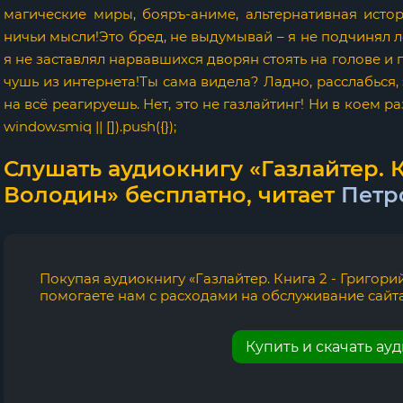
магические миры, бояръ-аниме, альтернативная истор
ничьи мысли!Это бред, не выдумывай – я не подчинял 
я не заставлял нарвавшихся дворян стоять на голове и 
чушь из интернета!Ты сама видела? Ладно, расслабься,
на всё реагируешь. Нет, это не газлайтинг! Ни в коем р
window.smiq || []).push({});
Слушать аудиокнигу «Газлайтер. К
Володин» бесплатно, читает
Петр
Покупая аудиокнигу «Газлайтер. Книга 2 - Григори
помогаете нам с расходами на обслуживание сайта
Купить и скачать ау