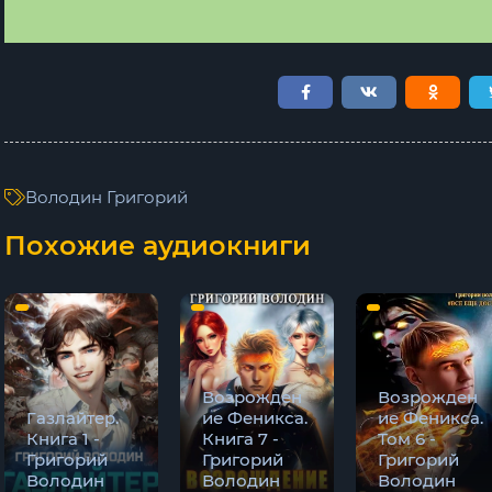
Володин Григорий
Похожие аудиокниги
Возрожден
Возрожден
Газлайтер.
ие Феникса.
ие Феникса.
Книга 1 -
Книга 7 -
Том 6 -
Григорий
Григорий
Григорий
Володин
Володин
Володин