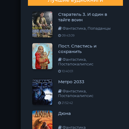
Лучшие аудиокниги
Старатель 3. И один в
тайге воин
Фантастика, Попаданцы
09:43:09
Пост. Спастись и
сохранить
Фантастика,
Постапокалипсис
10:40:01
Метро 2033
Фантастика,
Постапокалипсис
21:52:42
Дюна
Фантастика