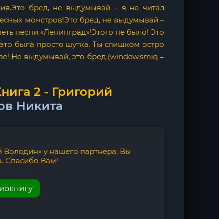
ия.Это бред, не выдумывай – я не читал
лесных монстров!Это бред, не выдумывай –
петь песни «Ленинград»!Этого не было! Это
 это была просто шутка. Ты слишком остро
азе! Не выдумывай, это бред.(window.smiq =
нига 2 - Григорий
ов Никита
й Володин» у нашего партнёра, Вы
. Спасибо Вам!
диокнигу