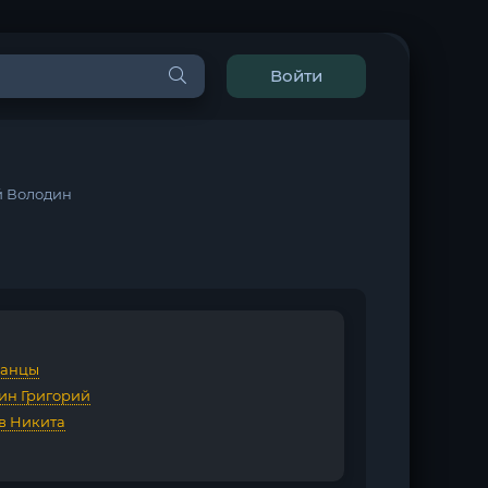
Войти
ий Володин
данцы
ин Григорий
в Никита