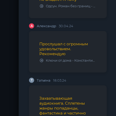
Одсун. Роман без границ - Алексей Варламов
А
Александр
30.04.24
Прослушал с огромным
удовольствием.
Рекомендую
Ключи от дома - Константин Калбазов
Т
Татьяна
18.03.24
Захватывающая
аудиокнига. Сплетены
жанры попаданцы,
фантастика и частично