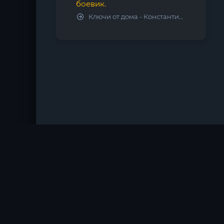
боевик.
Ключи от дома - Константин Калбазов