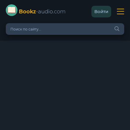
Bookz
-audio
.com
Войти