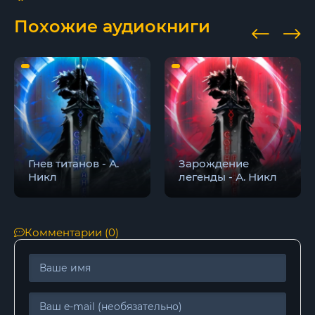
17
Похожие аудиокниги
18
19
20
21
22
Гнев титанов - А.
Зарождение
23
Никл
легенды - А. Никл
24
25
Комментарии (0)
26
27
28