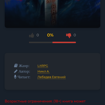
0%
0
0
Жанр:
LitRPG
Автор:
Никл А.
Читает:
Лебедев Евгений
Возрастные ограничения: (18+) книга может