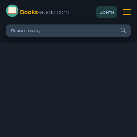
Bookz
-audio
.com
Войти