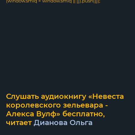
(window.smiq = window.smiq || []).push({});
Слушать аудиокнигу «Невеста
королевского зельевара -
Алекса Вулф» бесплатно,
читает
Дианова Ольга