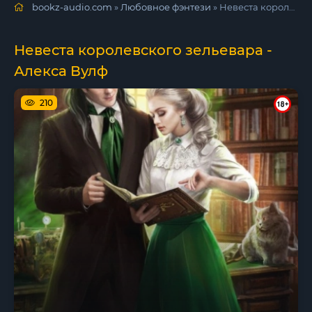
bookz-audio.com
»
Любовное фэнтези
» Невеста королевского зельевара - Алекса Вулф
Невеста королевского зельевара -
Алекса Вулф
210