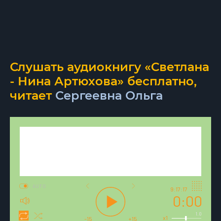
Слушать аудиокнигу «Светлана
- Нина Артюхова» бесплатно,
читает
Сергеевна Ольга
AUTO
9:17:17
0:00
1.0
x1
-15
+15