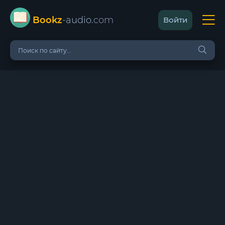
Bookz
-audio
.com
Войти