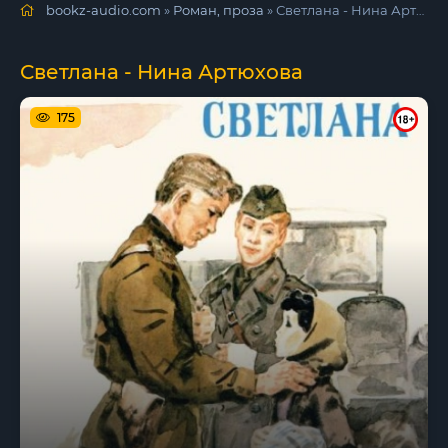
bookz-audio.com
»
Роман, проза
» Светлана - Нина Артюхова
Светлана - Нина Артюхова
175