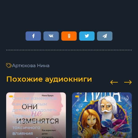
Артюхова Нина
Похожие аудиокниги
Они не изменятся.
Как взрослым
детям преодолеть
травмы и
освободиться от
токсичного
влияния