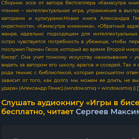
Сборник эссе от автора бестселлера «Камасутра кн
чтению – интеллектуальная игра, упражнение в выст
авторами и культурами.Новая книга Александра Ге
окрестности», «Камасутра книжника», «Обратный адре
жанре, идеально подходящем для интеллектуальных
остро чувствуется потребность в убежище, чтобы пер
послужил Герман Гессе, который во время Второй миро
бисер“. Она учит тонкому искусству нанизывания – у
видеть за автором его школу, врагов и соседей. Так я
рода теннис с библиотекой, которая рикошетом отвеч
зависит от того, как долго мы можем ее длить, не в
удара» (Александр Генис).(window.smiq = window.smiq || [])
Слушать аудиокнигу «Игры в бисе
бесплатно, читает
Сергеев Макси