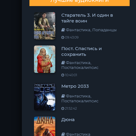
Лучшие аудиокниги
Старатель 3. И один в
тайге воин
Фантастика, Попаданцы
09:43:09
Пост. Спастись и
сохранить
Фантастика,
Постапокалипсис
10:40:01
Метро 2033
Фантастика,
Постапокалипсис
21:52:42
Дюна
Фантастика