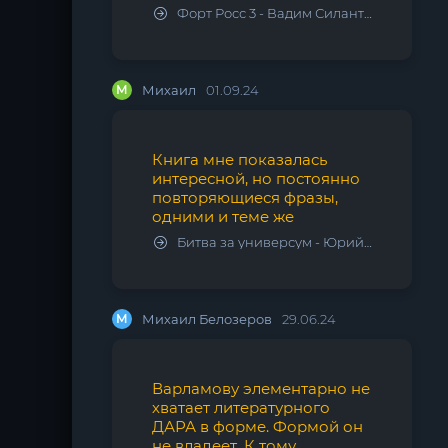
Форт Росс 3 - Вадим Силантьев
М
Михаил
01.09.24
Книга мне показалась
интересной, но постоянно
повторяющиеся фразы,
одними и теме же
Битва за универсум - Юрий Тарарев, Александр Тарарев
М
Михаил Белозеров
29.06.24
Варламову элементарно не
хватает литературного
ДАРА в форме. Формой он
не владеет. К тому