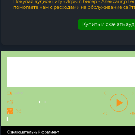
Покупая аудиокнигу «Игры в бисер - Александр Ге
помогаете нам с расходами на обслуживание сайта
Купить и скачать ау
AUTO
100
-15
+15
Ознакомительный фрагмент