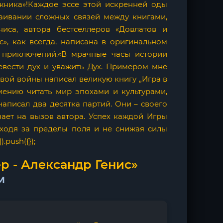
ижника»!Каждое эссе этой искренней оды
раивании сложных связей между книгами,
ниса, автора бестселлеров «Довлатов и
с», как всегда, написана в оригинальном
 приключений.«В мрачные часы истории
евести дух и уважить Дух. Примером мне
вой войны написал великую книгу „Игра в
мению читать мир эпохами и культурами,
 написал два десятка партий. Они – своего
ает на вызов автора. Успех каждой Игры
ыходя за пределы поля и не снижая силы
.push({});
р - Александр Генис»
м