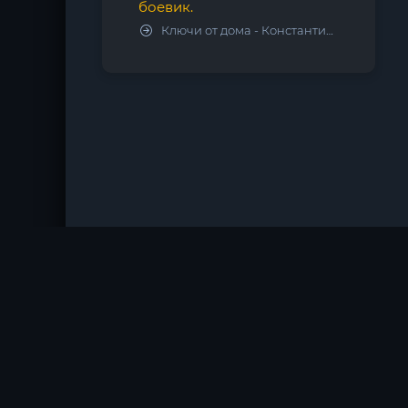
боевик.
Ключи от дома - Константин Калбазов