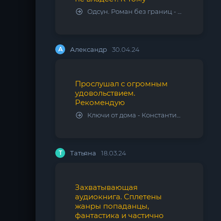
Одсун. Роман без границ - Алексей Варламов
А
Александр
30.04.24
Прослушал с огромным
удовольствием.
Рекомендую
Ключи от дома - Константин Калбазов
Т
Татьяна
18.03.24
Захватывающая
аудиокнига. Сплетены
жанры попаданцы,
фантастика и частично