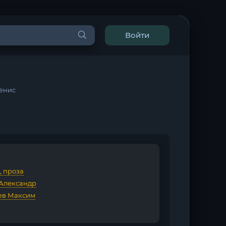
Войти
Генис
, проза
 Александр
ев Максим