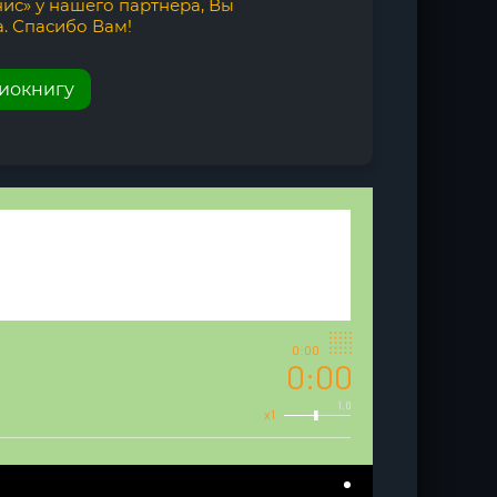
нис» у нашего партнёра, Вы
. Спасибо Вам!
диокнигу
0:00
0:00
1.0
x1