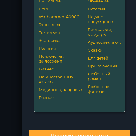
EVE online
Обучение
LitRPG
История
Warhammer-40000
Научно-
популярное
Этногенез
Биографии,
Технотьма
мемуары
Эзотерика
Аудиоспектакль
Религия
Сказки
Психология,
Для детей
философия
Приключения
Бизнес
Любовный
На иностранных
роман
языках
Любовное
Медицина, здоровье
фэнтези
Разное