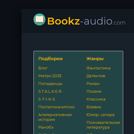
Bookz
-audio
.com
Подборки
Жанры
Блог
Фантастика
Метро 2033
Детектив
Попаданцы
Роман
S.T.A.L.K.E.R.
Поэзия
S-T-I-K-S
Классика
Постапокалипсис
Боевик
Альтернативная
Юмор, сатира
история
Познавательная
Ранобэ
литература