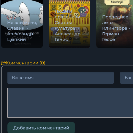
Люди и
праздники.
Последнее
Не зли меня,
Святцы
лето
Славик! -
культуры -
Клингзора -
Александр
Александр
Герман
Цыпкин
Генис
Гессе
Комментарии (0)
Добавить комментарий