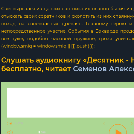
Сэм вырвался из цепких лап нижних планов бытия и су
отыскать своих соратников и сколотить из них спаянну
поход на своевольных древлян. Главному герою и
непосредственное участие. События в Бэкварде прод
все туже, подобно часовой пружине, грозя уничто
(window.smiq = window.smiq || []).push({});
Слушать аудиокнигу «Десятник -
бесплатно, читает
Семенов Алекс
AUTO
100