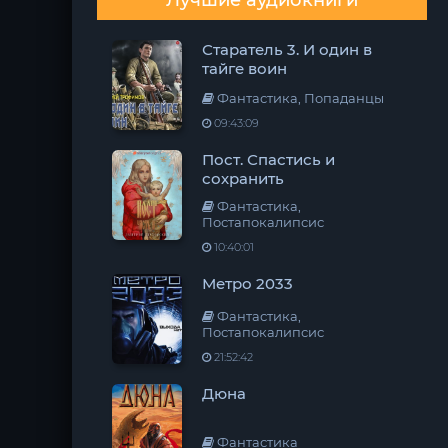
Лучшие аудиокниги
Старатель 3. И один в
тайге воин
Фантастика, Попаданцы
09:43:09
Пост. Спастись и
сохранить
Фантастика,
Постапокалипсис
10:40:01
Метро 2033
Фантастика,
Постапокалипсис
21:52:42
Дюна
Фантастика