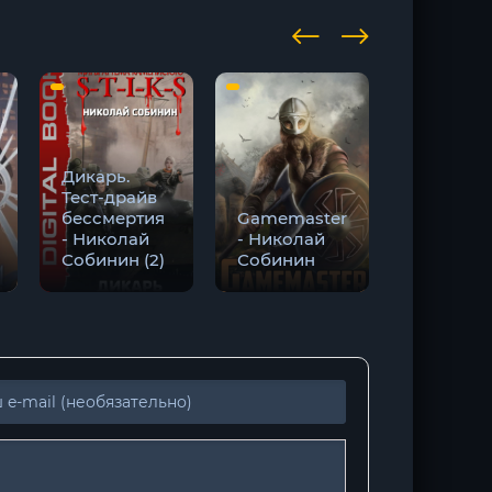
Дикарь.
Дикарь.
Тест-драйв
Игры на
бессмертия
Gamemaster
выживан
- Николай
- Николай
- Никола
Собинин (2)
Собинин
Собинин 