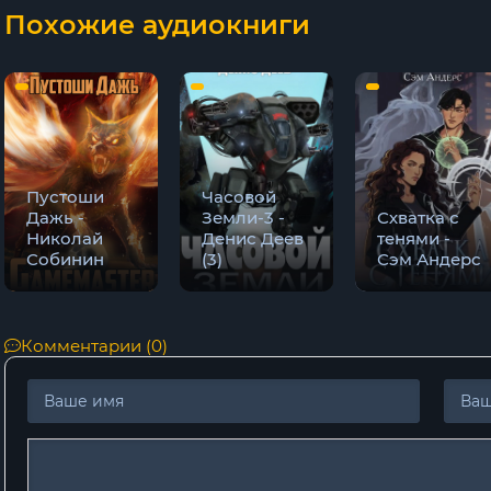
Похожие аудиокниги
Пустоши
Часовой
Дажь -
Земли-3 -
Схватка с
Николай
Денис Деев
тенями -
Собинин
(3)
Сэм Андерс
Комментарии (0)