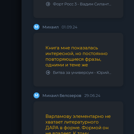
Форт Росс 3 - Вадим Силантьев
М
Михаил
01.09.24
Книга мне показалась
интересной, но постоянно
повторяющиеся фразы,
одними и теме же
Битва за универсум - Юрий Тарарев, Александр Тарарев
М
Михаил Белозеров
29.06.24
Варламову элементарно не
хватает литературного
ДАРА в форме. Формой он
не владеет. К тому