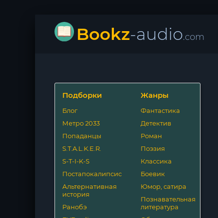
Bookz
-audio
.com
Подборки
Жанры
Блог
Фантастика
Метро 2033
Детектив
Попаданцы
Роман
S.T.A.L.K.E.R.
Поэзия
S-T-I-K-S
Классика
Постапокалипсис
Боевик
Альтернативная
Юмор, сатира
история
Познавательная
Ранобэ
литература