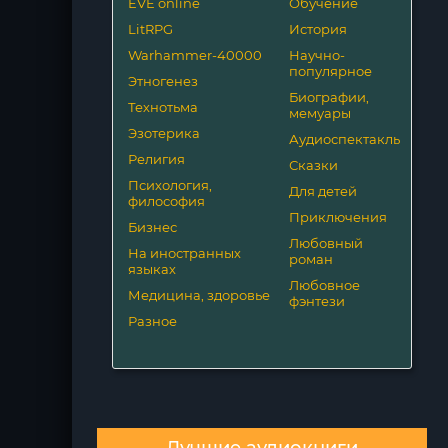
EVE online
Обучение
LitRPG
История
Warhammer-40000
Научно-
популярное
Этногенез
Биографии,
Технотьма
мемуары
Эзотерика
Аудиоспектакль
Религия
Сказки
Психология,
Для детей
философия
Приключения
Бизнес
Любовный
На иностранных
роман
языках
Любовное
Медицина, здоровье
фэнтези
Разное