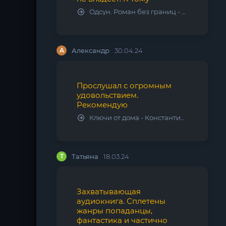
Одсун. Роман без границ - Алексей Варламов
А
Александр
30.04.24
Прослушал с огромным
удовольствием.
Рекомендую
Ключи от дома - Константин Калбазов
Т
Татьяна
18.03.24
Захватывающая
аудиокнига. Сплетены
жанры попаданцы,
фантастика и частично