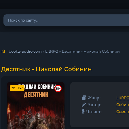
bookz-audio.com
»
LitRPG
» Десятник - Николай Собинин
Десятник - Николай Собинин
167
Жанр:
LitRP
Автор:
Собин
Читает:
Семен