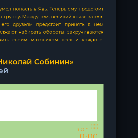
мел попасть в Явь. Теперь ему предстоит
ю группу. Между тем, великий князь затеял
 его друзьям предстоит принять в нем
олжают набирать обороты, закручиваются
жить своим маховиком всех и каждого.
 Николай Собинин»
ей
9:33:41
0:00