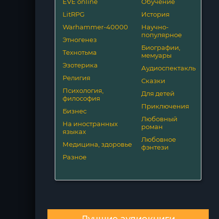
EVE online
Обучение
LitRPG
История
Warhammer-40000
Научно-
популярное
Этногенез
Биографии,
Технотьма
мемуары
Эзотерика
Аудиоспектакль
Религия
Сказки
Психология,
Для детей
философия
Приключения
Бизнес
Любовный
На иностранных
роман
языках
Любовное
Медицина, здоровье
фэнтези
Разное