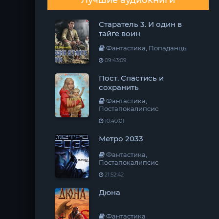
Лучшие аудиокниги
Старатель 3. И один в
тайге воин
Фантастика, Попаданцы
09:43:09
Пост. Спастись и
сохранить
Фантастика,
Постапокалипсис
10:40:01
Метро 2033
Фантастика,
Постапокалипсис
21:52:42
Дюна
Фантастика