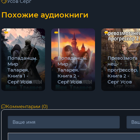
Усов Серг
10
Похожие аудиокниги
11
12
13
14
Попаданцы.
Попаданцы.
Превозмога
Мир
Мир
нец-
15
Таларея.
Таларея.
прогрессор.
Книга 1 -
Книга 2 -
Книга 2 -
16
Серг Усов
Серг Усов
Серг Усов
17
18
Комментарии (0)
19
20