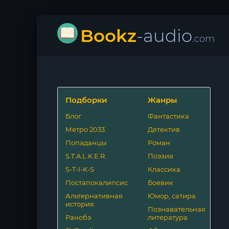
Bookz
-audio
.com
Подборки
Жанры
Блог
Фантастика
Метро 2033
Детектив
Попаданцы
Роман
S.T.A.L.K.E.R.
Поэзия
S-T-I-K-S
Классика
Постапокалипсис
Боевик
Альтернативная
Юмор, сатира
история
Познавательная
Ранобэ
литература