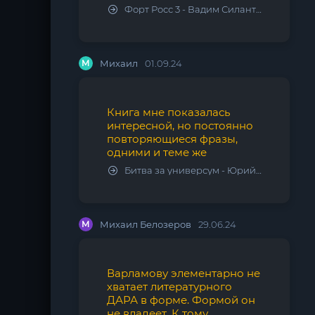
Форт Росс 3 - Вадим Силантьев
М
Михаил
01.09.24
Книга мне показалась
интересной, но постоянно
повторяющиеся фразы,
одними и теме же
Битва за универсум - Юрий Тарарев, Александр Тарарев
М
Михаил Белозеров
29.06.24
Варламову элементарно не
хватает литературного
ДАРА в форме. Формой он
не владеет. К тому