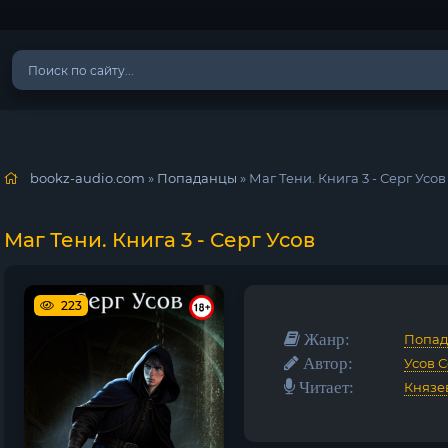
bookz-audio.com
»
Попаданцы
» Маг Тени. Книга 3 - Серг Усов
Маг Тени. Книга 3 - Серг Усов
223
Жанр:
Попа
Автор:
Усов С
Читает:
Князе