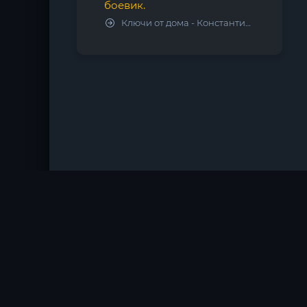
боевик.
Ключи от дома - Константин Калбазов