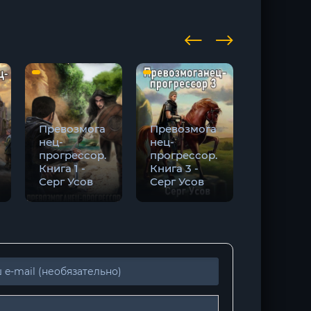
Превозмога
Превозмога
нец-
нец-
прогрессор.
прогрессор.
Маг Тени
Книга 1 -
Книга 3 -
Книга 1 -
Серг Усов
Серг Усов
Серг Усо