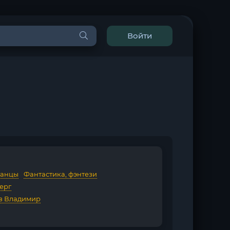
Войти
данцы
/
Фантастика, фэнтези
ерг
в Владимир