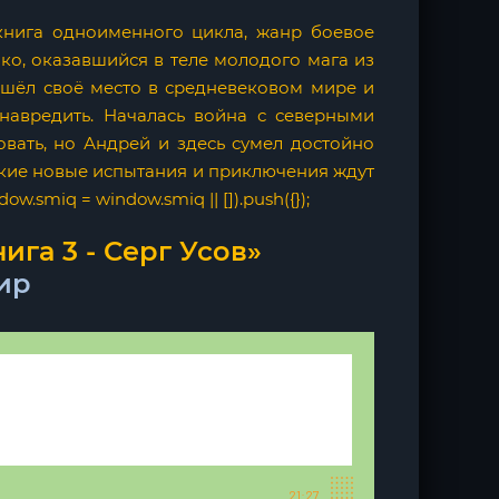
 книга одноименного цикла, жанр боевое
о, оказавшийся в теле молодого мага из
шёл своё место в средневековом мире и
 навредить. Началась война с северными
вать, но Андрей и здесь сумел достойно
какие новые испытания и приключения ждут
.smiq = window.smiq || []).push({});
ига 3 - Серг Усов»
ир
21:27