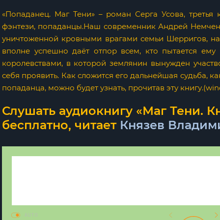
«Попаданец. Маг Тени» – роман Серга Усова, третья
фэнтези, попаданцы.Наш современник Андрей Немченк
уничтоженной кровными врагами семьи Шерригов, на
вполне успешно даёт отпор всем, кто пытается ему
королевствами, в которой землянин вынужден участво
себя проявить. Как сложится его дальнейшая судьба, 
попаданца, можно будет узнать, прочитав эту книгу.(window
Слушать аудиокнигу «Маг Тени. Кн
бесплатно, читает
Князев Владим
AUTO