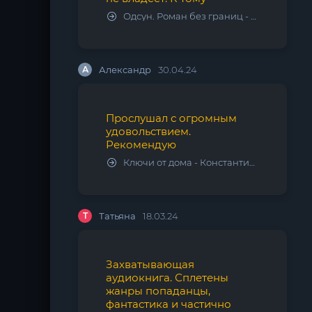
Одсун. Роман без границ - Алексей Варламов
А
Александр
30.04.24
Прослушал с огромным
удовольствием.
Рекомендую
Ключи от дома - Константин Калбазов
Т
Татьяна
18.03.24
Захватывающая
аудиокнига. Сплетены
жанры попаданцы,
фантастика и частично