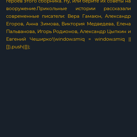
героев этого сборника. Ну, или берите их советы на
вооружение.Прикольные истории рассказали
современные писатели: Вера Гамаюн, Александр
Егоров, Анна Зимова, Виктория Медведева, Елена
Пальванова, Игорь Родионов, Александр Цыпкин и
Евгений Чеширко!(window.smiq = window.smiq ||
[]).push({});