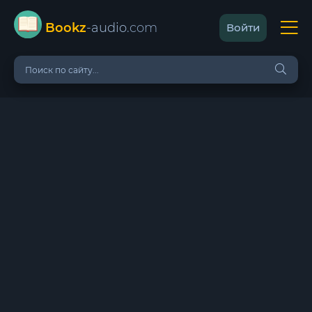
Bookz
-audio
.com
Войти