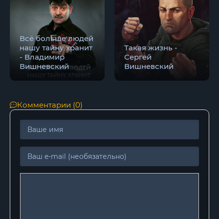
0020
0021
Всё больше людей
0022
нашу тайну хранит
Такая жизнь -
- Владимир
Сергей
0023
Вишневский
Вишневский
0024
0025
Комментарии (0)
0026
0027
0028
0029
0030
0031