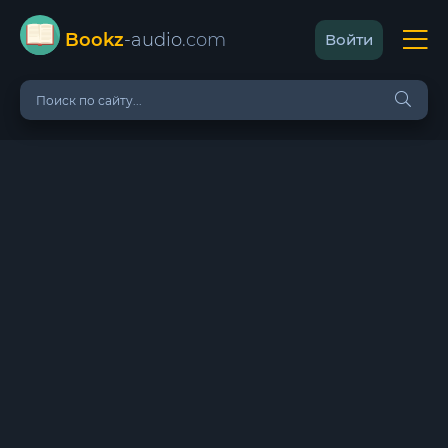
Bookz
-audio
.com
Войти