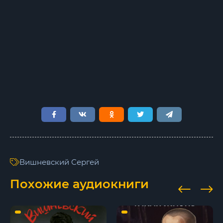
0009
0010
0011
0012
0013
0014
0015
0016
Вишневский Сергей
0017
Похожие аудиокниги
0018
0019