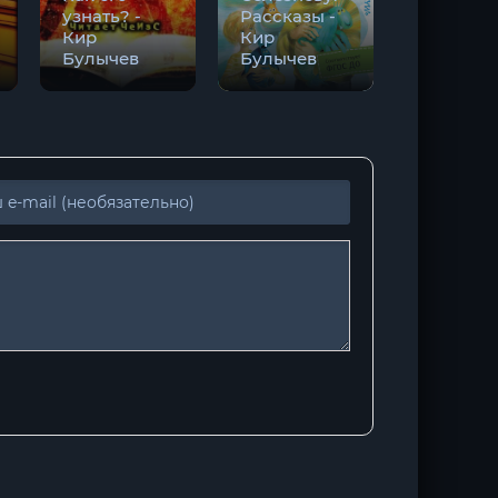
узнать? -
Рассказы -
Кир
Кир
Булычев
Булычев