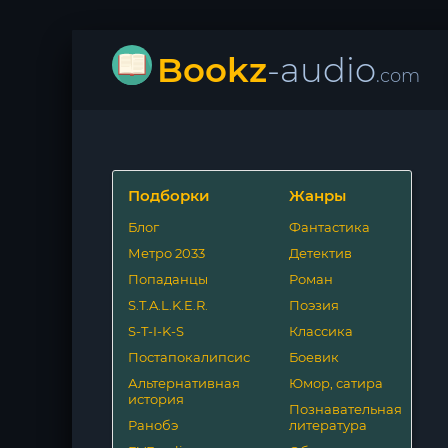
Bookz
-audio
.com
Подборки
Жанры
Блог
Фантастика
Метро 2033
Детектив
Попаданцы
Роман
S.T.A.L.K.E.R.
Поэзия
S-T-I-K-S
Классика
Постапокалипсис
Боевик
Альтернативная
Юмор, сатира
история
Познавательная
Ранобэ
литература