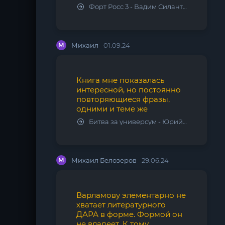
Форт Росс 3 - Вадим Силантьев
М
Михаил
01.09.24
Книга мне показалась
интересной, но постоянно
повторяющиеся фразы,
одними и теме же
Битва за универсум - Юрий Тарарев, Александр Тарарев
М
Михаил Белозеров
29.06.24
Варламову элементарно не
хватает литературного
ДАРА в форме. Формой он
не владеет. К тому