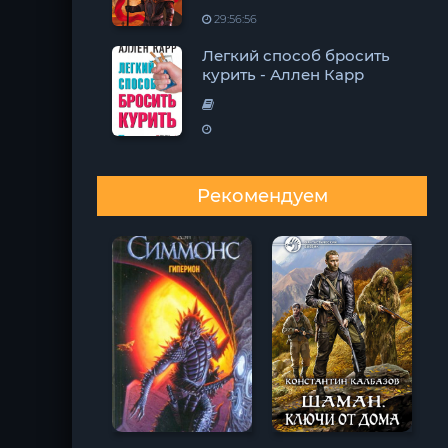
29:56:56
Легкий способ бросить
курить - Аллен Карр
Рекомендуем
Лиспет.
Избранные
рассказы из