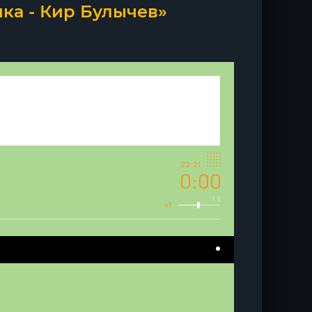
ка - Кир Булычев»
22:21
0:00
1.0
x1