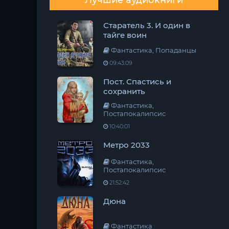
Лучшие аудиокниги
Старатель 3. И один в
тайге воин
Фантастика, Попаданцы
09:43:09
Пост. Спастись и
сохранить
Фантастика,
Постапокалипсис
10:40:01
Метро 2033
Фантастика,
Постапокалипсис
21:52:42
Дюна
Фантастика