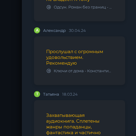
Одсун. Роман без границ - Алексей Варламов
А
Александр
30.04.24
Прослушал с огромным
удовольствием.
Рекомендую
Ключи от дома - Константин Калбазов
Т
Татьяна
18.03.24
Захватывающая
аудиокнига. Сплетены
жанры попаданцы,
фантастика и частично