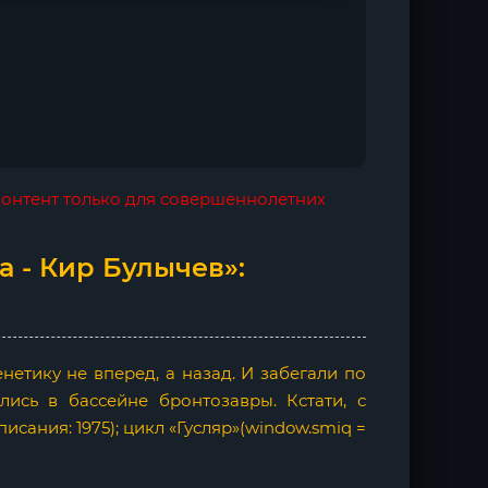
 контент только для совершеннолетних
а - Кир Булычев»:
етику не вперед, а назад. И забегали по
лись в бассейне бронтозавры. Кстати, с
сания: 1975); цикл «Гусляр»(window.smiq =