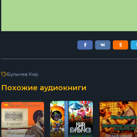
Булычев Кир
Похожие аудиокниги
Лиспет.
Избранные
Домашний