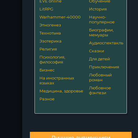
EVE online
Обучение
LitRPG
История
Warhammer-40000
Научно-
популярное
Этногенез
Биографии,
Технотьма
мемуары
Эзотерика
Аудиоспектакль
Религия
Сказки
Психология,
Для детей
философия
Приключения
Бизнес
Любовный
На иностранных
роман
языках
Любовное
Медицина, здоровье
фэнтези
Разное