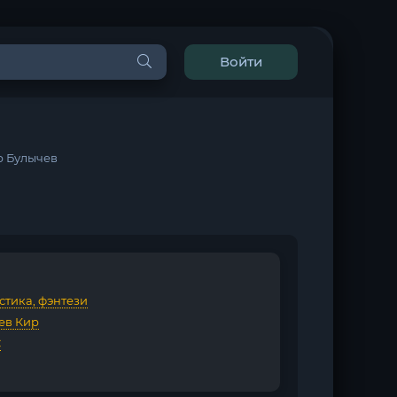
Войти
р Булычев
стика, фэнтези
ев Кир
С