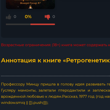
0%
0
0
Возрастные ограничения: (18+) книга может содержать
Аннотация к книге «Ретрогенетик
Профессору Минцу пришла в голову идея развивать ген
Гусляру мамонты, залетали птеродактили и заплеска
врожденной любовью к людям.Рассказ, 1977 год (год напи
window.smiq || []).push({});