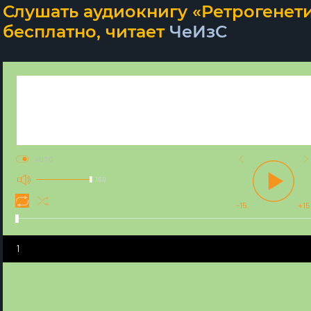
Слушать аудиокнигу «Ретрогенети
бесплатно, читает
ЧеИзС
AUTO
100
-15
+15
1