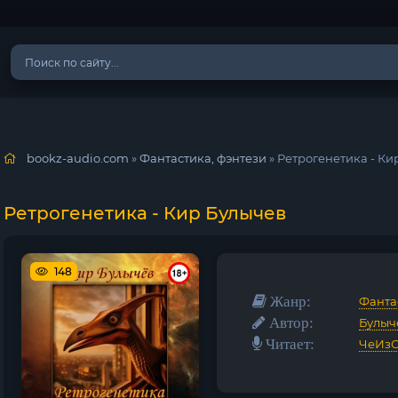
bookz-audio.com
»
Фантастика, фэнтези
» Ретрогенетика - Ки
Ретрогенетика - Кир Булычев
148
Жанр:
Фанта
Автор:
Булыч
Читает:
ЧеИз