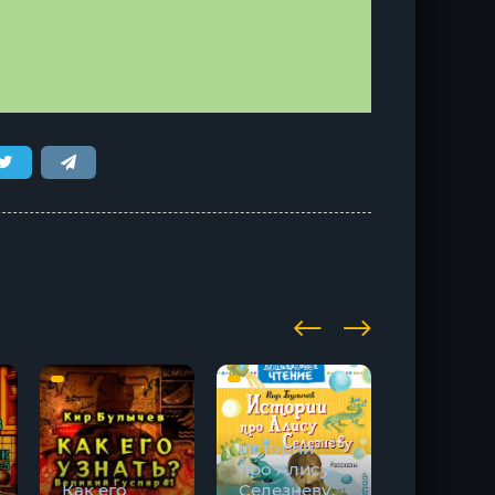
Истории
про Алису
Как его
Селезневу.