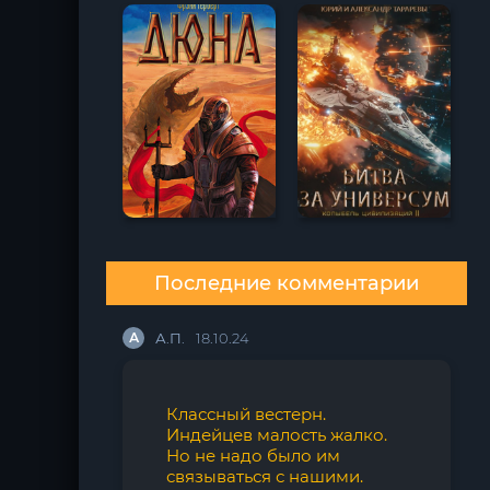
9 сборников
- Редьярд
Киплинг
Последние комментарии
А
А.П.
18.10.24
Классный вестерн.
Индейцев малость жалко.
Но не надо было им
связываться с нашими.