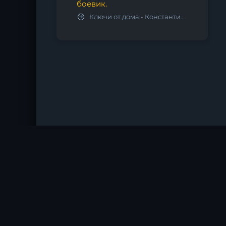
боевик.
Ключи от дома - Константин Калбазов