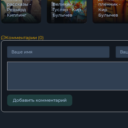
рассказы -
Великий
пленник -
Редьярд
Гусляр - Кир
Кир
Киплинг
Булычев
Булычев
Комментарии (0)
Добавить комментарий