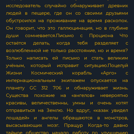
исследователь случайно обнаруживает древних
людей в пещере, где он со своими друзьями
обустроился на проживание на время раскопок.
Он говорит, что это галлюцинация, но в глубине
души сомневается.Письмо с Проциона Что
остаётся делать, когда тебя разделяет с
возлюбленной не только расстояние, но и время?
Только написать ей письмо и стать великим
учёным, который исправит ситуацию.Поцелуй
Жизни Космический корабль «Арго» с
интернациональным экипажем опускается на
планету GC 312 706 и обнаруживает жизнь.
Существа похожие на «ангелов» невероятно
красивы, величественны, умны и очень хотят
отправиться на Землю. Но вдруг, «казак увидел
лошадей» и ангелы обращаются в монстров,
высасывающих мозг. Пращур Когда-то давно
тайное общество начало работу по улучшению