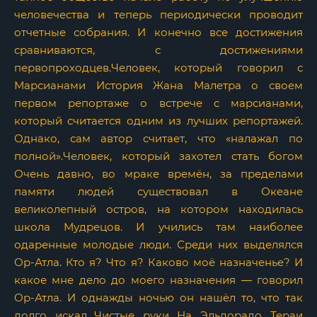
человечества и теперь периодически проводит
отчетные собрания. И конечно все достижения
сравниваются, с достижениями
первопроходцев.Человек, который говорил с
Марсианами История Жана Малетра о своем
первом репортаже о встрече с марсианами,
который считается одним из лучших репортажей.
Однако, сам автор считает, что «налажал по
полной».Человек, который захотел стать богом
Очень давно, во мраке времён, за пределами
памяти людей существовал в Океане
великолепный остров, на котором находилась
школа Мудрецов. И учились там наиболее
одаренные молодые люди. Среди них выделялся
Ор-Атла. Кто я? Что я? Каково моё назначенье? И
какое мне дело до моего назначения — говорил
Ор-Атла. И однажды ночью он нашёл то, что так
долго искал…Чистые руки На Эльдорадо Тераи