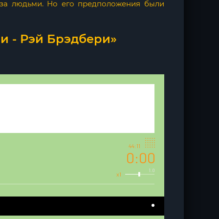
 за людьми. Но его предположения были
и - Рэй Брэдбери»
44:11
0:00
1.0
x1