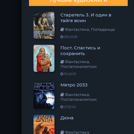
Лучшие аудиокниги
Старатель 3. И один в
тайге воин
Фантастика, Попаданцы
09:43:09
Пост. Спастись и
сохранить
Фантастика,
Постапокалипсис
10:40:01
Метро 2033
Фантастика,
Постапокалипсис
21:52:42
Дюна
Фантастика