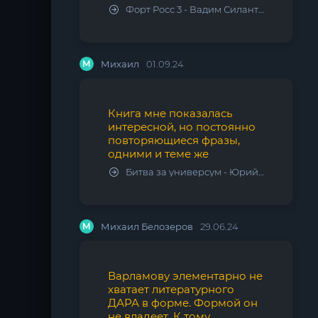
Форт Росс 3 - Вадим Силантьев
М
Михаил
01.09.24
Книга мне показалась
интересной, но постоянно
повторяющиеся фразы,
одними и теме же
Битва за универсум - Юрий Тарарев, Александр Тарарев
М
Михаил Белозеров
29.06.24
Варламову элементарно не
хватает литературного
ДАРА в форме. Формой он
не владеет. К тому