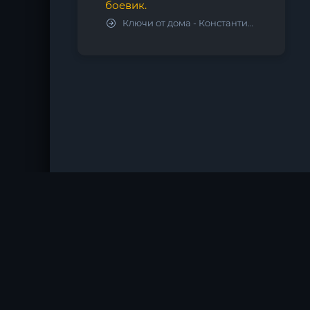
боевик.
Ключи от дома - Константин Калбазов