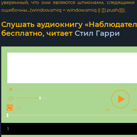
уверенный, что они являются шпионами, следящими
ошибочны...(window.smiq = window.smiq || []).push({});
Слушать аудиокнигу «Наблюдател
бесплатно, читает
Стил Гарри
AUTO
100
-15
+15
1