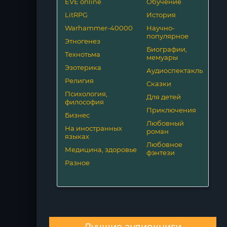
EVE online
Обучение
LitRPG
История
Warhammer-40000
Научно-
популярное
Этногенез
Биографии,
Технотьма
мемуары
Эзотерика
Аудиоспектакль
Религия
Сказки
Психология,
Для детей
философия
Приключения
Бизнес
Любовный
На иностранных
роман
языках
Любовное
Медицина, здоровье
фэнтези
Разное