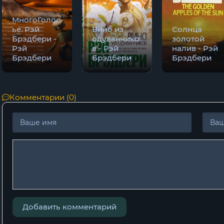
МногоГолос
ье. Рэй
Вино из
Солнца
Брэдбери -
одуванчико
золотой
Рэй
в - Рэй
налив - Рэй
Брэдбери
Брэдбери
Брэдбери
Комментарии (0)
Добавить комментарий