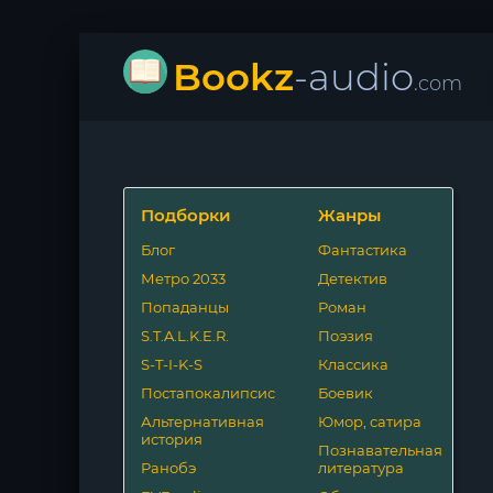
Bookz
-audio
.com
Подборки
Жанры
Блог
Фантастика
Метро 2033
Детектив
Попаданцы
Роман
S.T.A.L.K.E.R.
Поэзия
S-T-I-K-S
Классика
Постапокалипсис
Боевик
Альтернативная
Юмор, сатира
история
Познавательная
Ранобэ
литература