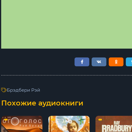
Брэдбери Рэй
Похожие аудиокниги