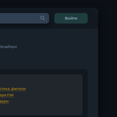
Войти
 Брэдбери
стика, фэнтези
ери Рэй
Гарри