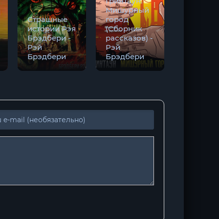
Гринтаун.
Мишурный
Страшные
город
451 град
истории Рэя
(Сборник
по
Брэдбери -
рассказов) -
Фаренге
Рэй
Рэй
- Рэй
Брэдбери
Брэдбери
Брэдбер