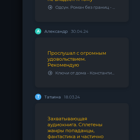
Одсун. Роман без границ - Алексей Варламов
А
Александр
30.04.24
Прослушал с огромным
удовольствием.
Рекомендую
Ключи от дома - Константин Калбазов
Т
Татьяна
18.03.24
Захватывающая
аудиокнига. Сплетены
жанры попаданцы,
фантастика и частично