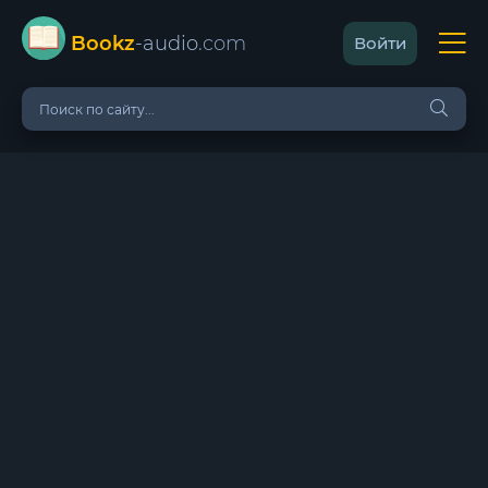
Bookz
-audio
.com
Войти