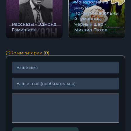
Монополия на
разум.
Коммуникабельны
й гуманоид.
Рассказы - Эдмонд
Черный шар -
Гамильтон
Михаил Пухов
Комментарии (0)