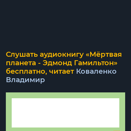
Слушать аудиокнигу «Мёртвая
планета - Эдмонд Гамильтон»
бесплатно, читает
Коваленко
Владимир