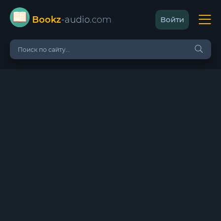
Bookz
-audio
.com
Войти