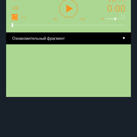
0:00
0:00
1.0
x1
-15
+15
Ознакомительный фрагмент