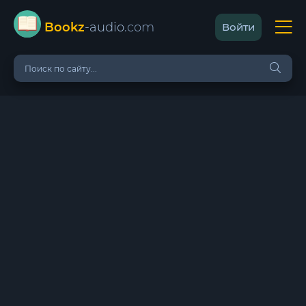
Bookz
-audio
.com
Войти