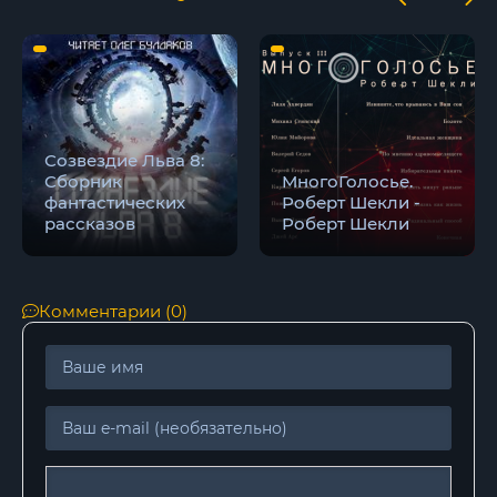
Созвездие Льва 8:
Сборник
МногоГолосье.
фантастических
Роберт Шекли -
рассказов
Роберт Шекли
Комментарии (0)