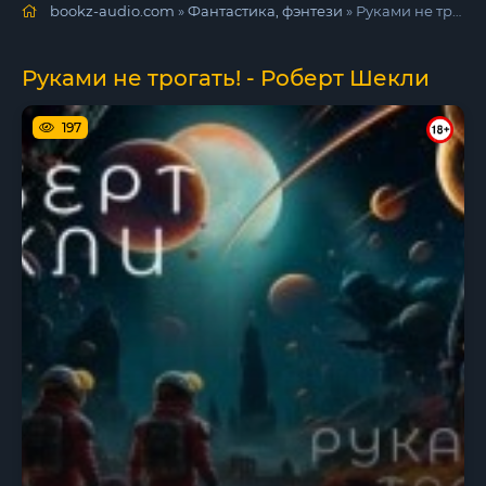
bookz-audio.com
»
Фантастика, фэнтези
» Руками не трогать! - Роберт Шекли
Руками не трогать! - Роберт Шекли
197