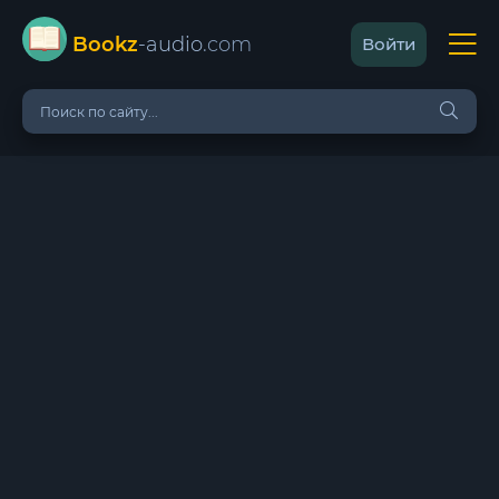
Bookz
-audio
.com
Войти