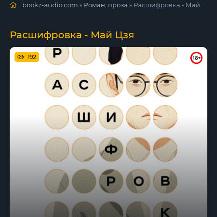
bookz-audio.com
»
Роман, проза
» Расшифровка - Май Цзя
Расшифровка - Май Цзя
192