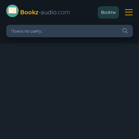
Bookz
-audio
.com
Войти