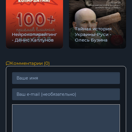
020
021
022
Тайная история
Нейрокопирайтинг
Украины-Руси -
023
- Денис Каплунов
Олесь Бузина
024
025
Комментарии (0)
026
027
028
029
030
031