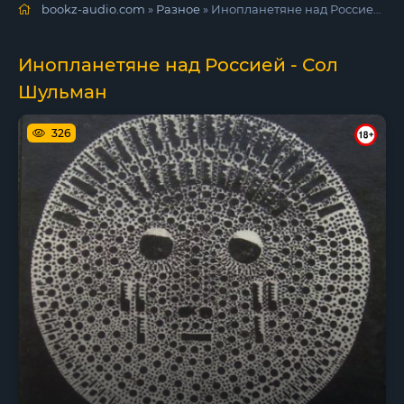
bookz-audio.com
»
Разное
» Инопланетяне над Россией - Сол Шульман
Инопланетяне над Россией - Сол
Шульман
326