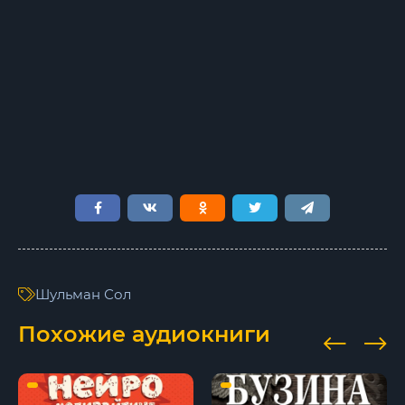
009
010
011
012
013
014
015
016
Шульман Сол
017
Похожие аудиокниги
018
019