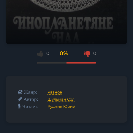
0%
0
0
Жанр:
Разное
Автор:
Шульман Сол
Читает:
Рудник Юрий