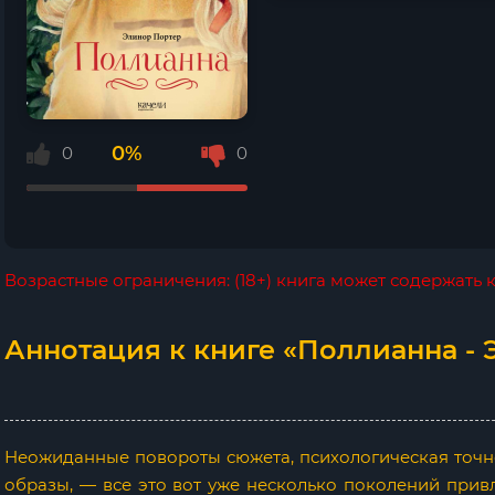
0%
0
0
Возрастные ограничения: (18+) книга может содержать
Аннотация к книге «Поллианна - 
Неожиданные повороты сюжета, психологическая точно
образы, — все это вот уже несколько поколений прив