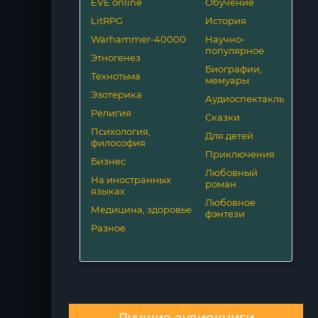
EVE online
Обучение
LitRPG
История
Warhammer-40000
Научно-
популярное
Этногенез
Биографии,
Технотьма
мемуары
Эзотерика
Аудиоспектакль
Религия
Сказки
Психология,
Для детей
философия
Приключения
Бизнес
Любовный
На иностранных
роман
языках
Любовное
Медицина, здоровье
фэнтези
Разное