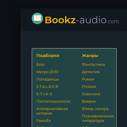
Bookz
-audio
.com
Подборки
Жанры
Блог
Фантастика
Метро 2033
Детектив
Попаданцы
Роман
S.T.A.L.K.E.R.
Поэзия
S-T-I-K-S
Классика
Постапокалипсис
Боевик
Альтернативная
Юмор, сатира
история
Познавательная
Ранобэ
литература