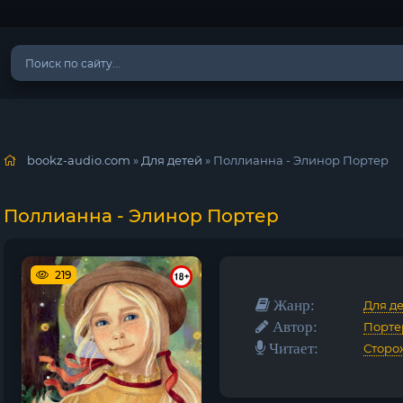
bookz-audio.com
»
Для детей
» Поллианна - Элинор Портер
Поллианна - Элинор Портер
219
Жанр:
Для д
Автор:
Порте
Читает:
Сторо