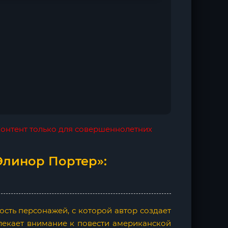
 контент только для совершеннолетних
Элинор Портер»:
сть персонажей, с которой автор создает
лекает внимание к повести американской