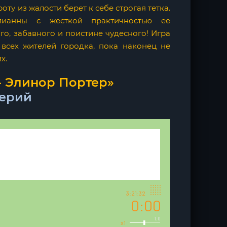
ту из жалости берет к себе строгая тетка.
ианны с жесткой практичностью ее
о, забавного и поистине чудесного! Игра
 всех жителей городка, пока наконец не
х.
- Элинор Портер»
лерий
3:21:32
0:00
1.0
x1