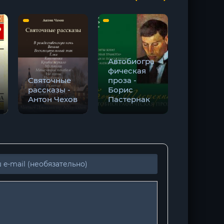
Автобиогра
фическая
Говорящ
Святочные
проза -
логопед 
рассказы -
Борис
Ксения
Антон Чехов
Пастернак
Бухарин