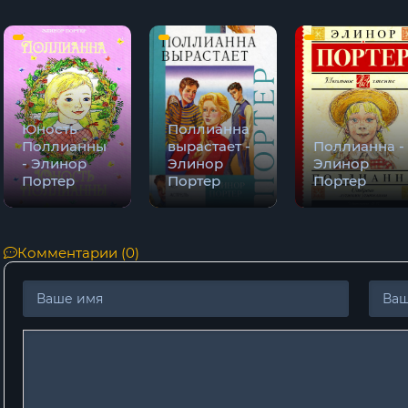
Юность
Поллианна
Поллианны
вырастает -
Поллианна -
- Элинор
Элинор
Элинор
Портер
Портер
Портер
Комментарии (0)