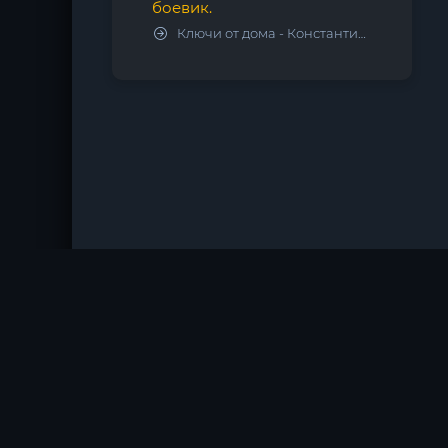
боевик.
Ключи от дома - Константин Калбазов