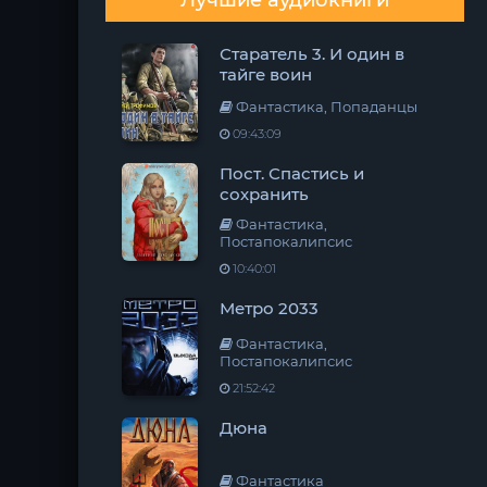
Лучшие аудиокниги
Старатель 3. И один в
тайге воин
Фантастика, Попаданцы
09:43:09
Пост. Спастись и
сохранить
Фантастика,
Постапокалипсис
10:40:01
Метро 2033
Фантастика,
Постапокалипсис
21:52:42
Дюна
Фантастика