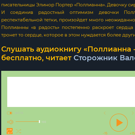
писательницы Элинор Портер «Поллианна». Девочку сиро
И соединив радостный оптимизм девочки Полл
респектабельной тетки, произойдет много неожиданног
Поллианны «в радость» постепенно раскроет сердца
тронет то сердце, которое в этом нуждается более други
Слушать аудиокнигу «Поллианна 
бесплатно, читает
Сторожник Ва
AUTO
100
-15
+15