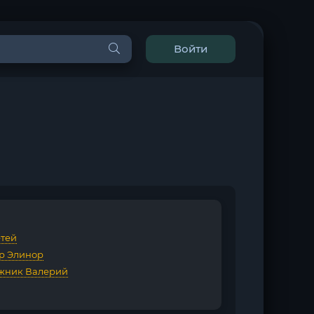
Войти
етей
р Элинор
жник Валерий