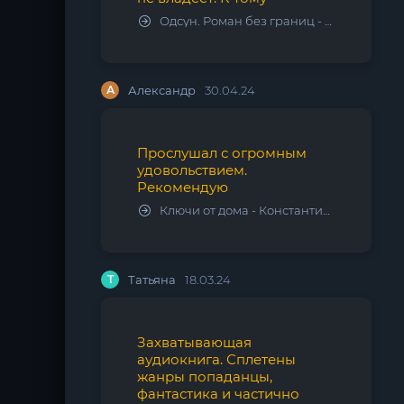
Одсун. Роман без границ - Алексей Варламов
А
Александр
30.04.24
Прослушал с огромным
удовольствием.
Рекомендую
Ключи от дома - Константин Калбазов
Т
Татьяна
18.03.24
Захватывающая
аудиокнига. Сплетены
жанры попаданцы,
фантастика и частично