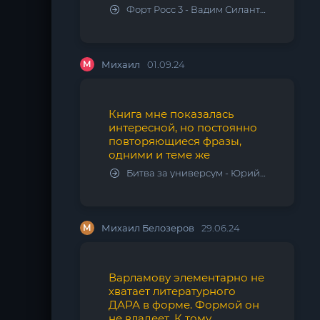
Форт Росс 3 - Вадим Силантьев
М
Михаил
01.09.24
Книга мне показалась
интересной, но постоянно
повторяющиеся фразы,
одними и теме же
Битва за универсум - Юрий Тарарев, Александр Тарарев
М
Михаил Белозеров
29.06.24
Варламову элементарно не
хватает литературного
ДАРА в форме. Формой он
не владеет. К тому