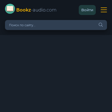
Bookz
-audio
.com
Войти